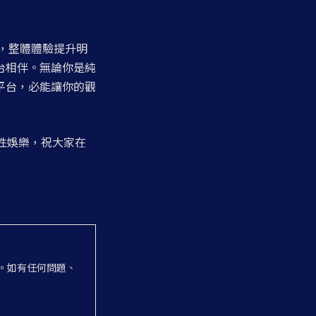
樂，整體體驗提升明
台相伴。無論你是純
平台，必能讓你的觀
性娛樂，祝大家在
容。如有任何問題、