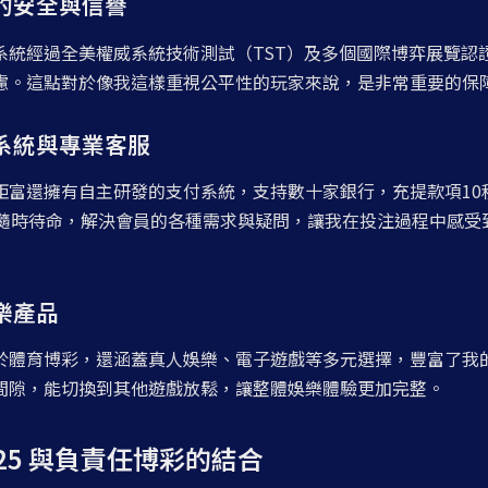
城的安全與信譽
系統經過全美權威系統技術測試（TST）及多個國際博弈展覽認
慮。這點對於像我這樣重視公平性的玩家來說，是非常重要的保
付系統與專業客服
鉅富還擁有自主研發的支付系統，支持數十家銀行，充提款項10
服隨時待命，解決會員的各種需求與疑問，讓我在投注過程中感受
娛樂產品
於體育博彩，還涵蓋真人娛樂、電子遊戲等多元選擇，豐富了我
的間隙，能切換到其他遊戲放鬆，讓整體娛樂體驗更加完整。
025 與負責任博彩的結合