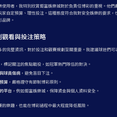
樂使用者，我特別欣賞鉅富娛樂城對於負責任博彩的重視。他們嚴
玩家自定預算、理性投注。這種態度符合我對安全娛樂的要求，
彩品牌。
劃觀看與投注策略
5
的完整資訊，對於投注和觀賽規劃至關重要。我建議球迷們可
，標記關注的焦點戰役，如冠軍熱門隊伍的對決。
與球員傷病
，避免盲目下注。
預算
，嚴格遵守有節制博彩原則。
的平台
，例如鉅富娛樂城，保障資金與個人資料安全。
賽的樂趣，也能在博彩過程中最大程度降低風險。