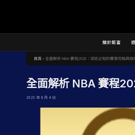
關於鉅富
首頁
»
全面解析 NBA 賽程2025：球迷必知的賽事亮點與
全面解析 NBA 賽程
2025 年 8 月 4 日