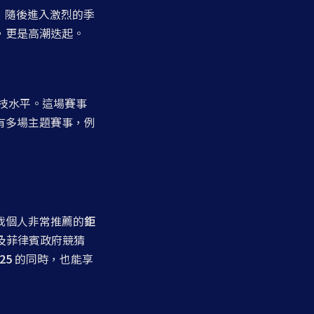
賽，隨後進入激烈的季
，更是高潮迭起。
競技水平。這場賽事
有多場主題賽事，例
我個人非常推薦的
鉅
及菲律賓政府競猜
25
的同時，也能享