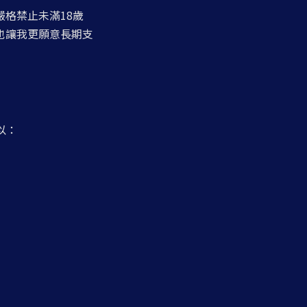
格禁止未滿18歲
也讓我更願意長期支
以：