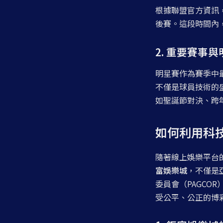
根據聯盟官方資訊，
後賽。這段時間內
2. 重要賽事
明星賽作為賽季中
不僅是球員技術的
如聖誕節對決、跨
如何利用科
隨著線上娛樂平台
富娛樂城
，不僅是
委員會（PAGCO
受公平、公正的博