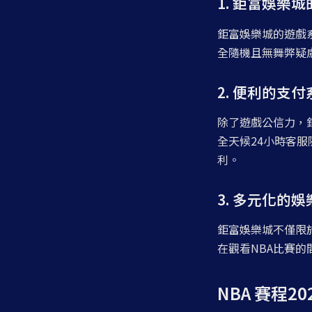
1. 鉅富娛樂
鉅富娛樂城的遊戲
全隨機且無舞弊疑
2. 便利的支
除了遊戲公信力，
全天候24小時客
利。
3. 多元化的
鉅富娛樂城不僅限
在觀看NBA比賽
NBA 賽程2