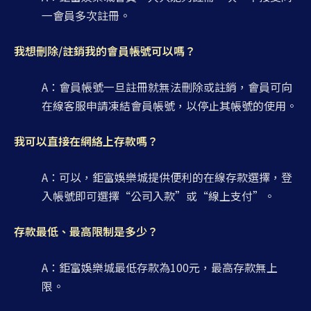
一會員多次註冊。
我想刪除/註銷我的會員帳號可以嗎？
A：會員帳號一旦註冊就無法刪除或註銷，會員可向
在線客服申請凍結會員帳號，以停止其帳號的使用。
我可以直接在網絡上存款嗎？
A：可以，鉅富娛樂城提供便利的在線存款選擇，登
入帳號即可選擇“公司入款”或“線上支付”。
存款最低、最高限制是多少？
A：鉅富娛樂城最低存款為100元，最高存款無上
限。