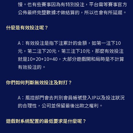
慢。也有些賽事因為有特別投注，平台需等賽事官方
公佈最終完整數據才做結算的，所以也會有所延遲。
什麼是有效投注呢？
A：有效投注是指下注累計的金額，如第一注下10
元，第二注下20元，第三注下10元，那麼有效投注
就是10+20+10=40，大部分遊戲開和局時是不計算
有效投注的。
你們如何判斷無效投注及對打？
A：風控部門會去判別會員帳號登入IP以及投注狀況
的合理性，公司並保留最後出款之權利。
遊戲對系統配置的最低要求是什麼呢？