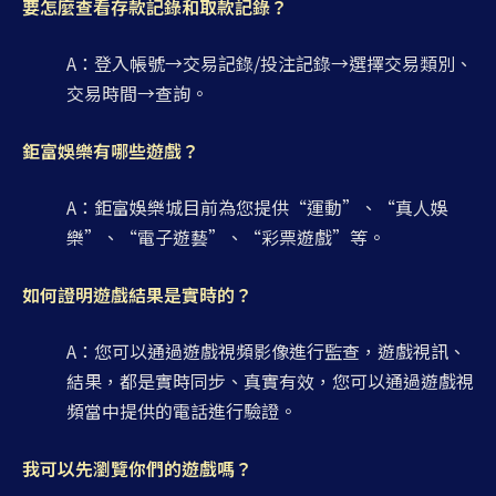
要怎麼查看存款記錄和取款記錄？
A：登入帳號→交易記錄/投注記錄→選擇交易類別、
交易時間→查詢。
鉅富娛樂有哪些遊戲？
A：鉅富娛樂城目前為您提供“運動”、“真人娛
樂”、“電子遊藝”、“彩票遊戲”等。
如何證明遊戲結果是實時的？
A：您可以通過遊戲視頻影像進行監查，遊戲視訊、
結果，都是實時同步、真實有效，您可以通過遊戲視
頻當中提供的電話進行驗證。
我可以先瀏覽你們的遊戲嗎？