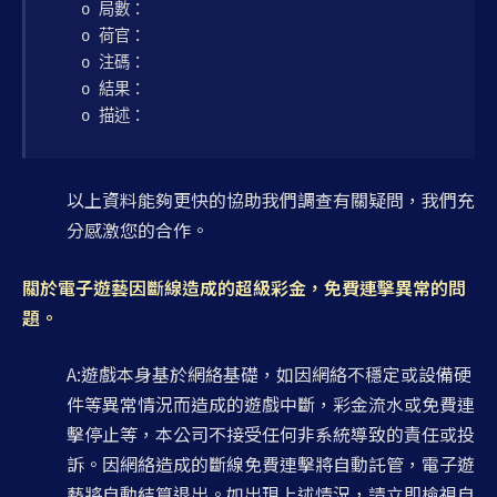
o 局數：

o 荷官：

o 注碼：

o 結果：

o 描述：
以上資料能夠更快的協助我們調查有關疑問，我們充
分感激您的合作。
關於電子遊藝因斷線造成的超級彩金，免費連擊異常的問
題。
A:遊戲本身基於網絡基礎，如因網絡不穩定或設備硬
件等異常情況而造成的遊戲中斷，彩金流水或免費連
擊停止等，本公司不接受任何非系統導致的責任或投
訴。因網絡造成的斷線免費連擊將自動託管，電子遊
藝將自動結算退出。如出現上述情況，請立即檢視自