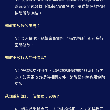
系統安全鎖啟動自動凍結會員帳號，請聯繫在線客服
協助解除凍結。
如何更改我的密碼？
A：登入帳號，點擊會員資料“修改密碼”即可進行
密碼修改。
如何更改個人註冊信息?
A：帳號成功註冊後，您所填寫的數據將無法自行更
改。如需更改請提供相關文件，請聯繫在線客服協助
更改。
我想重新註冊一個帳號可以嗎？
A：鉅富娛樂城會員一人只能夠註冊一次，不接受同