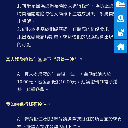
1. 可能是因為您過長時間未進行操作，為防止您長
時間離開電腦時他人操作下注造成損失，系統自動登
出帳號。
2. 網投本身基於網絡基礎，有較高的網絡要求，如
果出現瀏覽高峰期時，網速較低的線路就會出現掉線
的可能。
真人娛樂廳為何無法下“最後一注”？
A：真人娛樂廳的”最後一注”，金額必須大於
10.00元，若金額低於10.00元，建議您轉到電子遊
藝，繼續遊戲。
我如何進行球類投注？
A：體育投注及BB體育請選擇欲投注的項目並於網頁
左下邊填入投注金額即可下注。