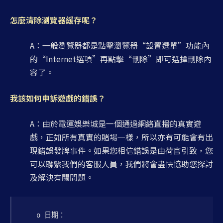
怎麼清除瀏覽器緩存呢？
A：一般瀏覽器都是點擊瀏覽器“設置選單”功能內
的“Internet選項”再點擊“刪除”即可選擇刪除內
容了。
我該如何申訴遊戲的錯誤？
A：由於電運娛樂城是一個通過網絡直播的真實遊
戲，正如所有真實的賭場一樣，所以亦有可能會有出
現錯誤發牌事件。如果您相信錯誤是由荷官引致，您
可以聯繫我們的客服人員，我們將會盡快協助您探討
及解決有關問題。
o 日期：
