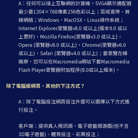
A：任何可以接上互聯網的計算機。SVGA顯示適配器
最少要1204×768像素256色彩以上；區域寬帶，無
線網絡；Windows、MacOSX、Linux操作系統；
Internet Explorer瀏覽器v8.0 或以上(版本9.0 或以
上更好)，Mozilla Firefox(瀏覽器v3.0 或以上)，
Opera (瀏覽器v8.0 或以上)，Chrome(瀏覽器v6.0
或以上)，Safari (瀏覽器v4.0 或以上)；要瀏覽在線
娛樂，您可以在Macromedia網站下載Macromedia
Flash Player瀏覽器附加程序(8.0或以上版本)。
除了電腦版網頁，其他的下注方式？
A：除了電腦投注網頁投注外還可以選擇以下方式進
行投注。
客戶端：提供真人視訊類、電子遊藝類游戲(但不含
3D電子遊藝)、體育投注、彩票投注；