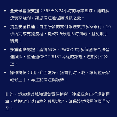
全天候客服支援
：365天×24小時的專業團隊，隨時解
決玩家疑問，讓您投注過程無後顧之憂。
資金安全快速
：自主研發的支付系統支持多家銀行，10
秒內完成充提流程，提款3-5分鐘即時到帳，且免收手
續費。
多重國際認證
：獲得MGA、PAGCOR等多個國際合法營
運牌照，並通過GEOTRUST等權威認證，遊戲公平公
正。
操作簡便
：用戶介面友好，無需耗時下載，讓每位玩家
輕鬆上手，專注於投注與娛樂。
此外，鉅富娛樂城強調負責任博彩，建議玩家自行規劃預
算，並遵守年滿18歲的參與規定，確保娛樂過程健康且安
全。