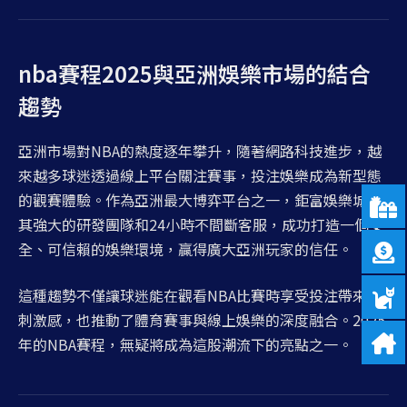
nba賽程2025與亞洲娛樂市場的結合
趨勢
亞洲市場對NBA的熱度逐年攀升，隨著網路科技進步，越
來越多球迷透過線上平台關注賽事，投注娛樂成為新型態
的觀賽體驗。作為亞洲最大博弈平台之一，鉅富娛樂城以
其強大的研發團隊和24小時不間斷客服，成功打造一個安
全、可信賴的娛樂環境，贏得廣大亞洲玩家的信任。
這種趨勢不僅讓球迷能在觀看NBA比賽時享受投注帶來的
刺激感，也推動了體育賽事與線上娛樂的深度融合。2025
年的NBA賽程，無疑將成為這股潮流下的亮點之一。