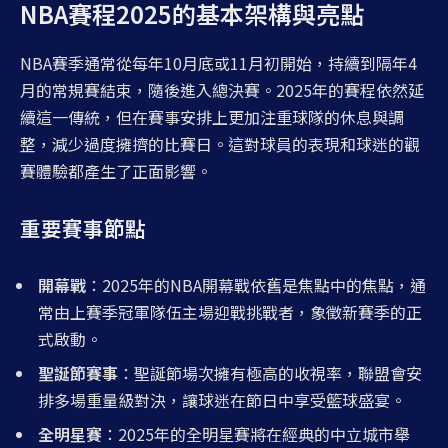
NBA賽程2025的基本架構與亮點
NBA賽季通常從每年10月底或11月初開始，持續到隔年4
月的常規賽結束，隨後進入總決賽。2025年的賽程依然延
續這一傳統，但在賽事安排上更加注重球隊的休息與調
整，減少過度擁擠的比賽日。這對球員的表現和球迷的觀
賽體驗都產生了正面影響。
重要賽事節點
開幕戰
：2025年的NBA開幕戰依舊是焦點中的焦點，通
常由上賽季冠軍隊伍主場迎戰挑戰者，象徵新賽季的正
式啟動。
聖誕節賽事
：聖誕節場次擁有極高的收視率，聯盟會安
排多場重量級對決，讓球迷在節日中享受籃球盛宴。
全明星賽
：2025年的全明星賽將在經典的中立城市舉