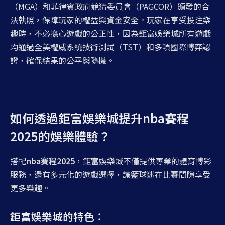
（MGA）和菲律賓政府競猜委員會（PAGCOR）頒發的合
法執照，保障玩家的權益與資金安全。玩家在享受投注樂
趣時，不必擔心遊戲的公正性，因為鉅富娛樂城所有遊戲
均通過全美權威系統技術測試（TST）和多項國際博弈認
證，確保結果的公平與隨機。
如何透過鉅富娛樂城提升nba賽程
2025的娛樂體驗？
搭配
nba賽程2025
，鉅富娛樂城不僅提供專業的體育博彩
服務，還有多元化的遊戲選擇，讓籃球迷在比賽間隙享受
更多樂趣。
鉅富娛樂城的特色：