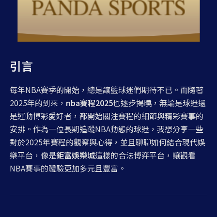
引言
每年NBA賽季的開始，總是讓籃球迷們期待不已。而隨著
2025年的到來，
nba賽程2025
也逐步揭曉，無論是球迷還
是運動博彩愛好者，都開始關注賽程的細節與精彩賽事的
安排。作為一位長期追蹤NBA動態的球迷，我想分享一些
對於2025年賽程的觀察與心得，並且聊聊如何結合現代娛
樂平台，像是
鉅富娛樂城
這樣的合法博弈平台，讓觀看
NBA賽事的體驗更加多元且豐富。