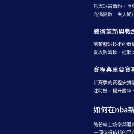
易與球員續約，也
充滿變數，令人期
戰術革新與教
隨著籃球技術的發
奏攻防轉換，這將
賽程與重要賽
新賽季的賽程安排
注時機，提升勝率
如何在nba
隨著線上娛樂與體
一個值得信賴的平