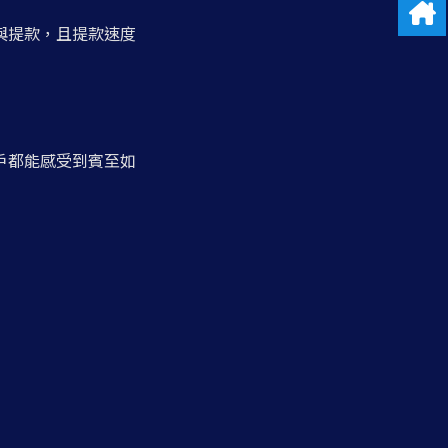
與提款，且提款速度
戶都能感受到賓至如