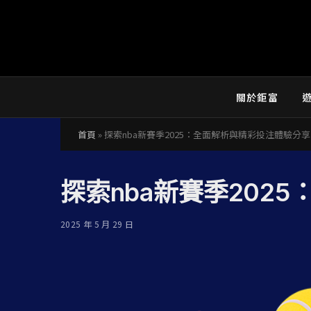
關於鉅富
首頁
»
探索nba新賽季2025：全面解析與精彩投注體驗分享
探索nba新賽季202
2025 年 5 月 29 日