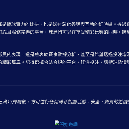
5不僅是籃球實力的比拼，也是球迷深化參與與互動的好時機。透
可靠且服務完善的平台，球迷們可以在享受精彩比賽的同時，體
球員的表現，還是熱衷於賽事數據分析，甚至是希望透過投注增添
的精彩篇章。記得選擇合法合規的平台，理性投注，讓籃球熱情
已滿18周歲後，方可進行任何博彩相關活動。安全、負責的遊戲