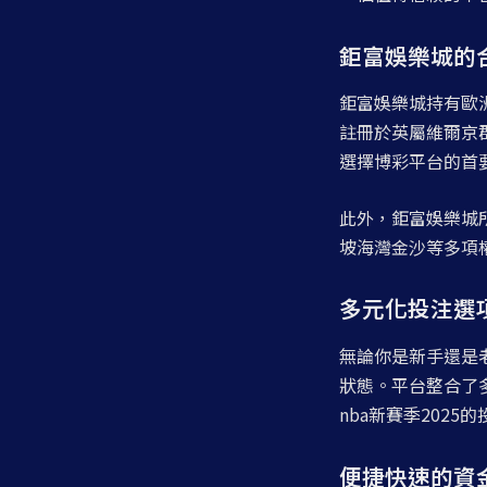
鉅富娛樂城的
鉅富娛樂城持有歐洲
註冊於英屬維爾京
選擇博彩平台的首
此外，鉅富娛樂城
坡海灣金沙等多項
多元化投注選
無論你是新手還是
狀態。平台整合了
nba新賽季2025
便捷快速的資