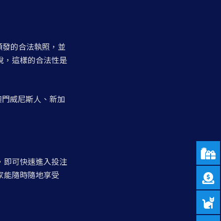
頒發的合法執照，並
說，這樣的合法性是
澳門威尼斯人、新加
，即可快速進入投注
家能隨時隨地享受