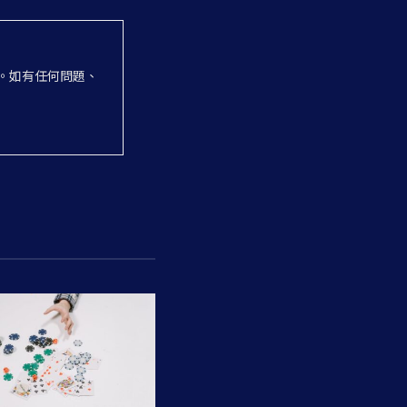
容。如有任何問題、