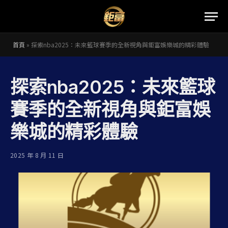
首頁
»
探索nba2025：未來籃球賽季的全新視角與鉅富娛樂城的精彩體驗
探索nba2025：未來籃球
賽季的全新視角與鉅富娛
樂城的精彩體驗
2025 年 8 月 11 日