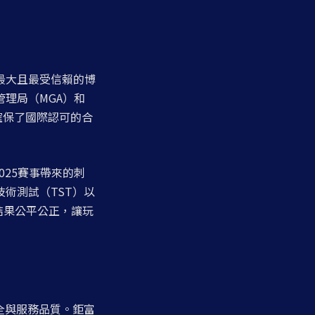
最大且最受信賴的博
理局（MGA）和
確保了國際認可的合
025賽事帶來的刺
術測試（TST）以
結果公平公正，讓玩
安全與服務品質。鉅富