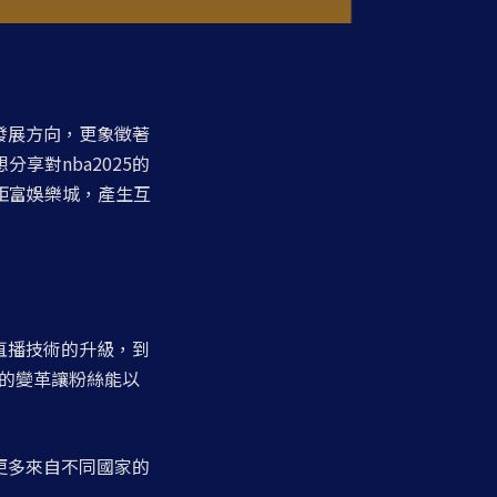
的發展方向，更象徵著
享對nba2025的
鉅富娛樂城，產生互
事直播技術的升級，到
樣的變革讓粉絲能以
到更多來自不同國家的