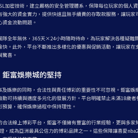
位SSL加密技術，建立嚴格的安全管理體系，保障每位玩家的個人
有強大的資金實力，提供快速且無手續費的存取款服務，讓玩家可
心資金流動問題。
團隊全年無休，365天×24小時隨時待命，為玩家解決各種疑難
快。此外，平台不斷推出多樣化的優惠與促銷活動，讓玩家在支持n
與驚喜。
：鉅富娛樂城的堅持
5賽事及娛樂的同時，合法性與責任博彩的重要性不可忽視。鉅富
推動可持續與適度多元化的發展方針。平台明確禁止未滿18歲者
彩預算，確保娛樂過程中保持理性。
的合法線上博彩平台，鉅富不僅擁有豐富的行業經驗，更與多家
際認證，成為亞洲最具公信力的博彩品牌之一。這些保障讓喜愛nba2