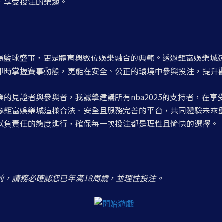
，享受投注的樂趣。
是一場籃球盛事，更是體育與數位娛樂融合的典範。透過鉅富娛樂
即時掌握賽事動態，更能在安全、公正的環境中參與投注，提升
的見證者與參與者，我誠摯建議所有nba2025的支持者，在
像鉅富娛樂城這樣合法、安全且服務完善的平台，共同體驗未來
以負責任的態度進行，確保每一次投注都是理性且愉快的選擇。
前，請務必確認您已年滿18周歲，並理性投注。