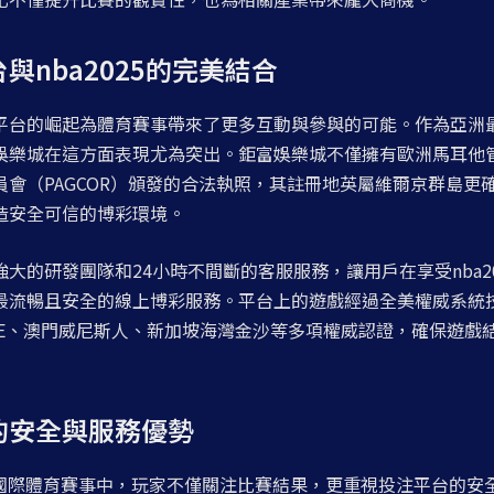
與nba2025的完美結合
平台的崛起為體育賽事帶來了更多互動與參與的可能。作為亞洲
娛樂城在這方面表現尤為突出。鉅富娛樂城不僅擁有歐洲馬耳他管
員會（PAGCOR）頒發的合法執照，其註冊地英屬維爾京群島更
造安全可信的博彩環境。
大的研發團隊和24小時不間斷的客服服務，讓用戶在享受nba2
最流暢且安全的線上博彩服務。平台上的遊戲經過全美權威系統技
2E、澳門威尼斯人、新加坡海灣金沙等多項權威認證，確保遊戲
的安全與服務優勢
樣的國際體育賽事中，玩家不僅關注比賽結果，更重視投注平台的