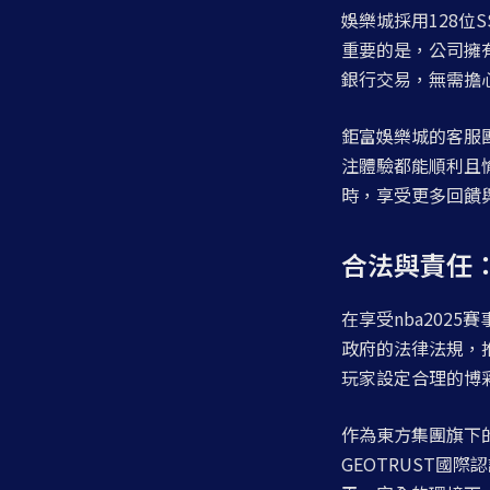
娛樂城採用128
重要的是，公司擁
銀行交易，無需擔
鉅富娛樂城的客服
注體驗都能順利且愉
時，享受更多回饋
合法與責任
在享受nba202
政府的法律法規，
玩家設定合理的博
作為東方集團旗下
GEOTRUST國