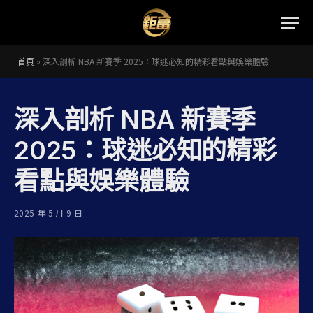
首頁
»
深入剖析 NBA 新賽季 2025：球迷必知的精彩看點與娛樂體驗
深入剖析 NBA 新賽季
2025：球迷必知的精彩
看點與娛樂體驗
2025 年 5 月 9 日