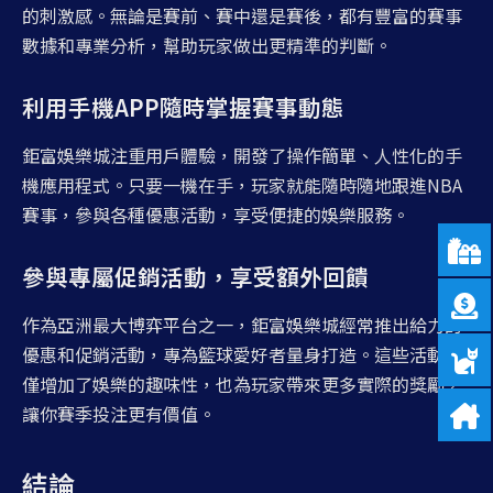
的刺激感。無論是賽前、賽中還是賽後，都有豐富的賽事
數據和專業分析，幫助玩家做出更精準的判斷。
利用手機APP隨時掌握賽事動態
鉅富娛樂城注重用戶體驗，開發了操作簡單、人性化的手
機應用程式。只要一機在手，玩家就能隨時隨地跟進NBA
賽事，參與各種優惠活動，享受便捷的娛樂服務。
參與專屬促銷活動，享受額外回饋
作為亞洲最大博弈平台之一，鉅富娛樂城經常推出給力的
優惠和促銷活動，專為籃球愛好者量身打造。這些活動不
僅增加了娛樂的趣味性，也為玩家帶來更多實際的獎勵，
讓你賽季投注更有價值。
結論