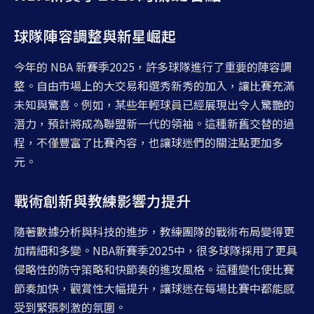
球隊陣容調整與新星崛起
今年的 NBA 新賽季2025，許多球隊進行了重要的陣容調
整。自由市場上的大交易和選秀新秀的加入，讓比賽充滿
未知與驚喜。例如，某些年輕球員已經展現出令人驚艷的
潛力，預計將成為聯盟新一代的領袖。這種新舊交替的過
程，不僅豐富了比賽內容，也讓球迷們的關注點更加多
元。
戰術創新與教練影響力提升
隨著數據分析與科技的進步，教練團隊的戰術布局變得更
加精細和多變。NBA新賽季2025中，很多球隊採用了更具
侵略性的防守策略和快節奏的進攻風格。這種變化使比賽
節奏加快，觀賞性大幅提升，讓球迷在每場比賽中都能感
受到緊張刺激的氛圍。