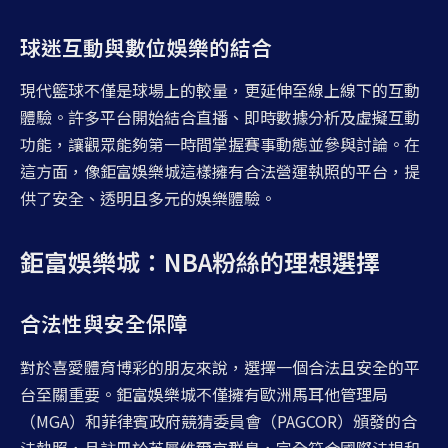
球迷互動與數位娛樂的結合
現代籃球不僅是球場上的較量，更延伸至線上線下的互動
體驗。許多平台開始結合直播、即時數據分析及虛擬互動
功能，讓觀眾能夠第一時間掌握賽事動態並參與討論。在
這方面，像鉅富娛樂城這樣擁有合法營運執照的平台，提
供了安全、透明且多元的娛樂體驗。
鉅富娛樂城：NBA粉絲的理想選擇
合法性與安全保障
對於喜愛體育博彩的朋友來說，選擇一個合法且安全的平
台至關重要。鉅富娛樂城不僅擁有歐洲馬耳他管理局
（MGA）和菲律賓政府競猜委員會（PAGCOR）頒發的合
法執照，且註冊於英屬維爾京群島，完全符合國際法規和