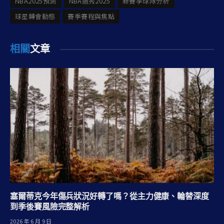
NBA2025預測
NBA選秀2025
新賽季球隊分析
球星轉會動態
賽季賽程與焦點
相關
文章
塞爾蒂克今年傷兵狀況好轉了嗎？從主力健康、輪替深度
到季後賽風險完整解析
2026 年 6 月 9 日