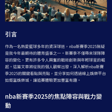
引言
作為一名熱愛籃球多年的資深球迷，nba新賽季2025無疑
是我今年最期待的體育盛事之一。新賽季不僅帶來球隊陣
容的變化，更有許多令人興奮的戰術創新與年輕球星的崛
起。這篇文章將從我的個人觀察出發，深入解析nba新賽
季2025的關鍵看點與亮點，並分享如何透過線上娛樂平台
如鉅富娛樂城，讓追賽體驗更加豐富有趣。
nba新賽季2025的焦點陣容與戰力變
動