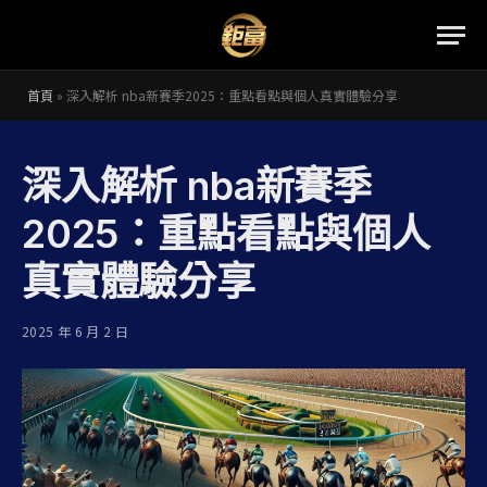
首頁
»
深入解析 nba新賽季2025：重點看點與個人真實體驗分享
深入解析 nba新賽季
2025：重點看點與個人
真實體驗分享
2025 年 6 月 2 日