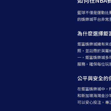
如何在NBA
籃球不僅是運動比
的娛樂城平台非常
為什麼選擇鉅
鉅富娛樂城擁有來自
照，並註冊於英屬
一，鉅富娛樂城多
服務，確保每位玩
公平與安全的
在鉅富娛樂城中，
和新加坡海灣金沙
可以安心投注，專