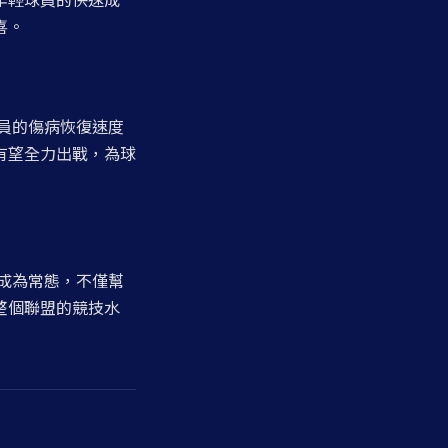
喜。
球員的傷病恢復速度
有望全力出戰，為球
將成為常態，不僅幫
整個聯盟的競技水