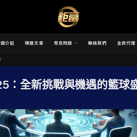
遊戲介紹
精選文章
常見問題
聯絡我們
全民代理
宴
025：全新挑戰與機遇的籃球