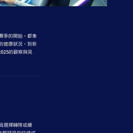
個賽季的開始，都象
員的健康狀況，到新
025
的觀察與見
球員選擇轉隊或續
年輕球員的快速成