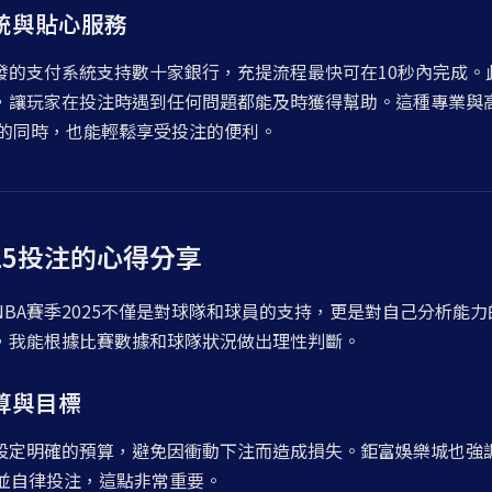
統與貼心服務
發的支付系統支持數十家銀行，充提流程最快可在10秒內完成。
，讓玩家在投注時遇到任何問題都能及時獲得幫助。這種專業與
25的同時，也能輕鬆享受投注的便利。
025投注的心得分享
BA賽季2025不僅是對球隊和球員的支持，更是對自己分析能
，我能根據比賽數據和球隊狀況做出理性判斷。
算與目標
設定明確的預算，避免因衝動下注而造成損失。鉅富娛樂城也強
歲並自律投注，這點非常重要。