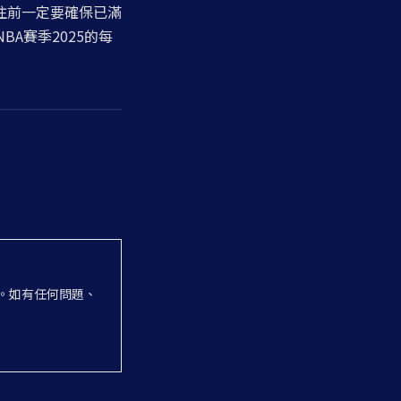
注前一定要確保已滿
A賽季2025的每
容。如有任何問題、