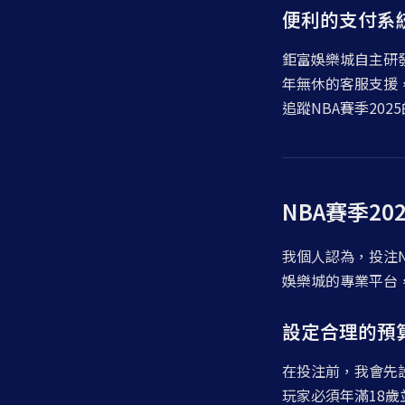
便利的支付系
鉅富娛樂城自主研
年無休的客服支援
追蹤NBA賽季20
NBA賽季2
我個人認為，投注N
娛樂城的專業平台
設定合理的預
在投注前，我會先
玩家必須年滿18