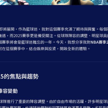
賽季即將展開，作為籃球迷，我對這個賽季充滿了期待與興奮。每
機遇，而2025賽季更是備受關注。從球隊陣容的調整、明星球
個賽季將會是籃球迷難忘的一年。今天，我想分享我對
NBA賽季2
何在這個賽季中，結合娛樂與投資，開啟全新的體驗。
025的焦點與趨勢
陣容變動
多支球隊進行了重要的陣容調整。由於自由市場的活躍，許多明星
影響比賽策略，也讓球迷們對於冠軍歸屬充滿更多變數。尤其是