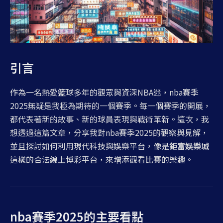
引言
作為一名熱愛籃球多年的觀眾與資深NBA迷，nba賽季
2025無疑是我極為期待的一個賽季。每一個賽季的開展，
都代表著新的故事、新的球員表現與戰術革新。這次，我
想透過這篇文章，分享我對nba賽季2025的觀察與見解，
並且探討如何利用現代科技與娛樂平台，像是
鉅富娛樂城
這樣的合法線上博彩平台，來增添觀看比賽的樂趣。
nba賽季2025的主要看點