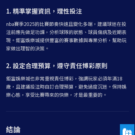
1. 精準掌握資訊，理性投注
nba賽季2025的比賽節奏快速且變化多端，建議球迷在投
注前應先做足功課，分析球隊的狀態、球員傷病及近期表
現。鉅富娛樂城提供豐富的賽事數據與專業分析，幫助玩
家做出理智的決策。
2. 設定合理預算，遵守責任博彩原則
鉅富娛樂城也非常重視責任博彩，強調玩家必須年滿18
歲，且建議投注時自訂合理預算，避免過度沉迷。保持娛
樂心態，享受比賽帶來的快樂，才是最重要的。
結論