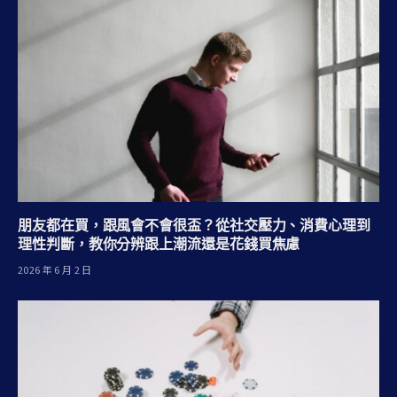
朋友都在買，跟風會不會很盃？從社交壓力、消費心理到
理性判斷，教你分辨跟上潮流還是花錢買焦慮
2026 年 6 月 2 日