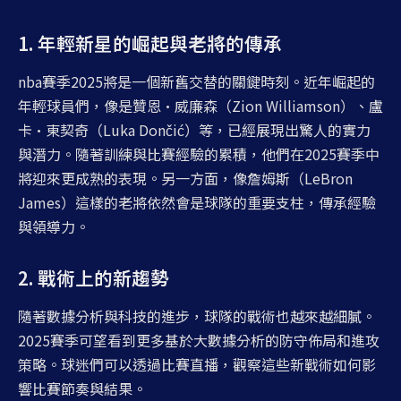
1. 年輕新星的崛起與老將的傳承
nba賽季2025將是一個新舊交替的關鍵時刻。近年崛起的
年輕球員們，像是贊恩·威廉森（Zion Williamson）、盧
卡·東契奇（Luka Dončić）等，已經展現出驚人的實力
與潛力。隨著訓練與比賽經驗的累積，他們在2025賽季中
將迎來更成熟的表現。另一方面，像詹姆斯（LeBron
James）這樣的老將依然會是球隊的重要支柱，傳承經驗
與領導力。
2. 戰術上的新趨勢
隨著數據分析與科技的進步，球隊的戰術也越來越細膩。
2025賽季可望看到更多基於大數據分析的防守佈局和進攻
策略。球迷們可以透過比賽直播，觀察這些新戰術如何影
響比賽節奏與結果。