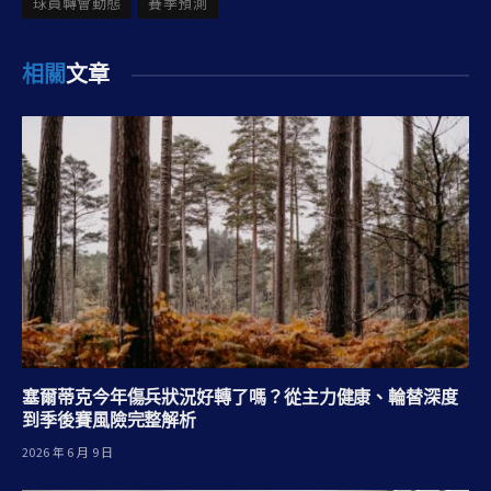
球員轉會動態
賽季預測
相關
文章
塞爾蒂克今年傷兵狀況好轉了嗎？從主力健康、輪替深度
到季後賽風險完整解析
2026 年 6 月 9 日