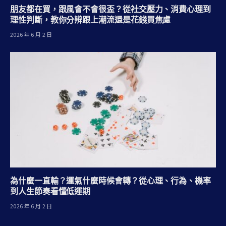
朋友都在買，跟風會不會很盃？從社交壓力、消費心理到
理性判斷，教你分辨跟上潮流還是花錢買焦慮
2026 年 6 月 2 日
為什麼一直輸？運氣什麼時候會轉？從心理、行為、機率
到人生節奏看懂低運期
2026 年 6 月 2 日