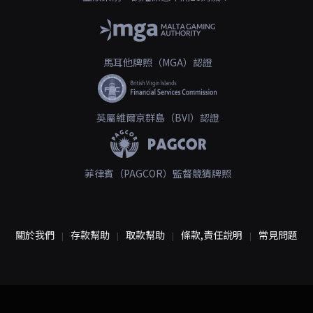
馬耳他牌照（MGA）認證
英屬維爾京群島（BVI）認證
菲律賓（PAGCOR）監督競猜牌照
關於我們
存款幫助
取款幫助
條款,責任說明
常見問題