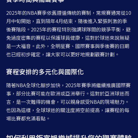
2025年的NBA賽季依舊遵循傳統的賽制，常規賽通常從10
月中旬開始，直到隔年4月結束，隨後進入緊張刺激的季
後賽階段。2025年的賽程特別強調球隊間的競爭平衡，避
免過度密集的賽程以保護球員健康，這對於球迷來說無疑
是一大福音。此外，全明星賽、國際賽事與季後賽的日期
也已經初步確定，讓大家可以更好地規劃觀賽計劃。
賽程安排的多元化與國際化
隨著NBA全球化腳步加快，2025年賽季將繼續推廣國際賽
事，部分比賽可能在歐洲或亞洲舉行。這對於亞洲球迷而
言，是一次難得的機會，可以親身感受NBA的現場魅力。
也因為這樣，全球球迷的關注度將空前提高，讓賽程的每
場比賽都充滿看點。
如何利用鉅富娛樂城提升您的觀賽體驗