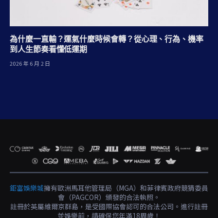
為什麼一直輸？運氣什麼時候會轉？從心理、行為、機率
到人生節奏看懂低運期
2026 年 6 月 2 日
鉅富娛樂城
擁有歐洲馬耳他管理局（MGA）和菲律賓政府競猜委員
會（PAGCOR）頒發的合法執照。
註冊於英屬維爾京群島，是受國際協會認可的合法公司。進行註冊
並娛樂前，請確保您年滿18周歲！