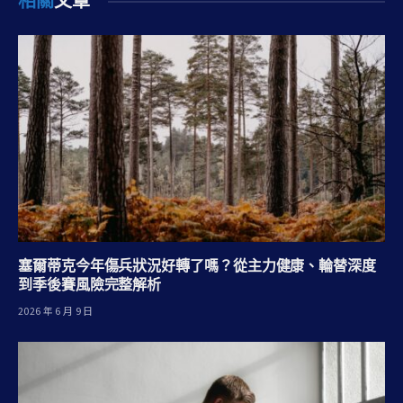
相關
文章
塞爾蒂克今年傷兵狀況好轉了嗎？從主力健康、輪替深度
到季後賽風險完整解析
2026 年 6 月 9 日