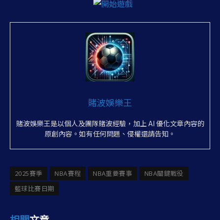
賭波娛樂王
賭波娛樂王是以個人及團隊賭波經驗，加上 AI 優化文章內容的
原創內容。如有任何問題、侵權還請告知。
2025賽季
NBA賽程
NBA重要賽事
NBA關鍵戰役
籃球比賽日期