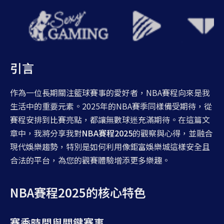
引言
作為一位長期關注籃球賽事的愛好者，NBA賽程向來是我
生活中的重要元素。2025年的NBA賽季同樣備受期待，從
賽程安排到比賽亮點，都讓無數球迷充滿期待。在這篇文
章中，我將分享我對
NBA賽程2025
的觀察與心得，並融合
現代娛樂趨勢，特別是如何利用像鉅富娛樂城這樣安全且
合法的平台，為您的觀賽體驗增添更多樂趣。
NBA賽程2025的核心特色
賽季時間與關鍵賽事