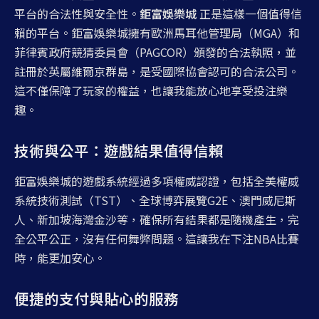
平台的合法性與安全性。
鉅富娛樂城
正是這樣一個值得信
賴的平台。鉅富娛樂城擁有歐洲馬耳他管理局（MGA）和
菲律賓政府競猜委員會（PAGCOR）頒發的合法執照，並
註冊於英屬維爾京群島，是受國際協會認可的合法公司。
這不僅保障了玩家的權益，也讓我能放心地享受投注樂
趣。
技術與公平：遊戲結果值得信賴
鉅富娛樂城的遊戲系統經過多項權威認證，包括全美權威
系統技術測試（TST）、全球博弈展覽G2E、澳門威尼斯
人、新加坡海灣金沙等，確保所有結果都是隨機產生，完
全公平公正，沒有任何舞弊問題。這讓我在下注NBA比賽
時，能更加安心。
便捷的支付與貼心的服務