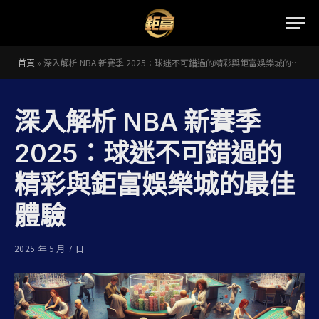
首頁
»
深入解析 NBA 新賽季 2025：球迷不可錯過的精彩與鉅富娛樂城的最佳體驗
深入解析 NBA 新賽季
2025：球迷不可錯過的
精彩與鉅富娛樂城的最佳
體驗
2025 年 5 月 7 日