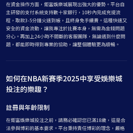
在資金操作方面，鉅富娛樂城展現出強大的優勢。平台自
主研發的支付系統支持數十家銀行，10秒內完成充提流
程，取款3-5分鐘火速到帳，且終身免手續費。這種快速又
安全的資金流動，讓我專注於比賽本身，無需為金錢問題
分心。再加上24小時不間斷的客服團隊，無論遇到什麼問
題，都能即時得到專業的協助，讓整個體驗更為順暢。
如何在NBA新賽季2025中享受娛樂城
投注的樂趣？
註冊與年齡限制
在鉅富娛樂城投注之前，請務必確認您已滿18歲，這是合
法參與博彩的基本要求。平台秉持責任博彩的理念，嚴格