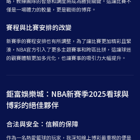
略，教練團隊的智慧和調度將成為勝負關鍵。這讓比賽不
僅是一場體力的較量，更是戰術的博弈。
賽程與比賽安排的改變
新賽季的賽程安排也有所調整，為了讓比賽更加精彩且緊
湊，NBA官方引入了更多主題賽事和跨區比拼，這讓球迷
的觀賽體驗更加多元化，也讓賽事的吸引力大幅提升。
鉅富娛樂城：NBA新賽季2025看球與
博彩的絕佳夥伴
合法與安全：信賴的保障
作為一名熱愛籃球的玩家，我深知線上博彩最重視的便是