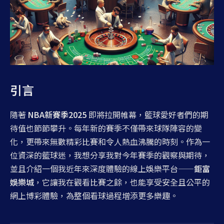
引言
隨著
NBA新賽季2025
即將拉開帷幕，籃球愛好者們的期
待值也節節攀升。每年新的賽季不僅帶來球隊陣容的變
化，更帶來無數精彩比賽和令人熱血沸騰的時刻。作為一
位資深的籃球迷，我想分享我對今年賽季的觀察與期待，
並且介紹一個我近年來深度體驗的線上娛樂平台——
鉅富
娛樂城
，它讓我在觀看比賽之餘，也能享受安全且公平的
網上博彩體驗，為整個看球過程增添更多樂趣。