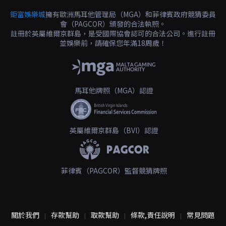
鉅富娛樂城
擁有歐洲馬耳他管理局（MGA）和菲律賓政府競猜委員
會（PAGCOR）頒發的合法執照。
註冊於英屬維爾京群島，是受國際協會認可的合法公司。進行註冊
並娛樂前，請確保您年滿18周歲！
馬耳他牌照（MGA）認證
英屬維爾京群島（BVI）認證
菲律賓（PAGCOR）監督競猜牌照
關於我們
存款幫助
取款幫助
條款,責任說明
常見問題