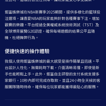
鉅富娛樂城在NBA新賽季2025期間，提供多樣化的籃球投
注選項，讓喜愛NBA的玩家能夠針對各種賽事下注，增加
觀賽的樂趣。平台經過全美權威系統技術測試（TST）及
全球博弈展覽G2E認證，確保每場遊戲的結果公平且隨
機，杜絕舞弊行為。
便捷快速的操作體驗
我個人使用鉅富娛樂城的最大感受是操作簡單且迅速。平
台設計人性化，無需耗時下載，介面清晰易懂，即使是新
手也能輕鬆上手。此外，鉅富自主研發的支付系統支援多
家銀行，10秒內即可完成存取款，並且24小時全天候的客
服團隊隨時待命，確保每位玩家都能獲得最貼心的服務。