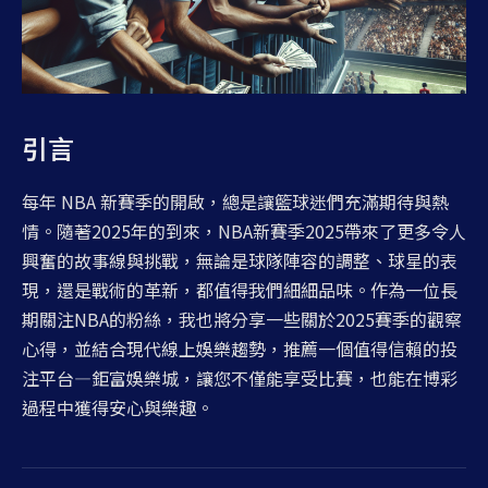
引言
每年 NBA 新賽季的開啟，總是讓籃球迷們充滿期待與熱
情。隨著2025年的到來，NBA新賽季2025帶來了更多令人
興奮的故事線與挑戰，無論是球隊陣容的調整、球星的表
現，還是戰術的革新，都值得我們細細品味。作為一位長
期關注NBA的粉絲，我也將分享一些關於2025賽季的觀察
心得，並結合現代線上娛樂趨勢，推薦一個值得信賴的投
注平台—鉅富娛樂城，讓您不僅能享受比賽，也能在博彩
過程中獲得安心與樂趣。