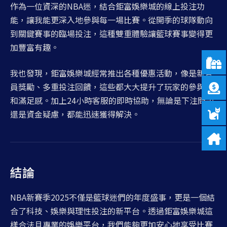
作為一位資深的NBA迷，結合鉅富娛樂城的線上投注功
能，讓我能更深入地參與每一場比賽。從開季的球隊動向
到關鍵賽事的臨場投注，這種雙重體驗讓籃球賽事變得更
加豐富有趣。
我也發現，鉅富娛樂城經常推出各種優惠活動，像是新會
員獎勵、多重投注回饋，這些都大大提升了玩家的參與感
和滿足感。加上24小時客服的即時協助，無論是下注問題
還是資金疑慮，都能迅速獲得解決。
結論
NBA新賽季2025不僅是籃球迷們的年度盛事，更是一個結
合了科技、娛樂與理性投注的新平台。透過鉅富娛樂城這
樣合法且專業的娛樂平台，我們能夠更加安心地享受比賽