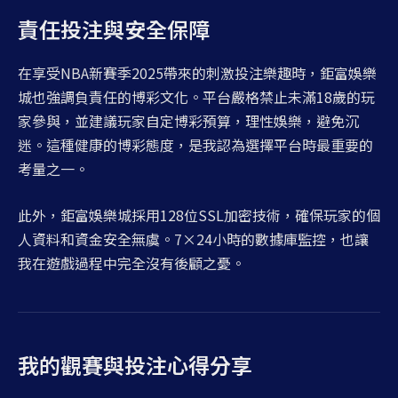
責任投注與安全保障
在享受NBA新賽季2025帶來的刺激投注樂趣時，鉅富娛樂
城也強調負責任的博彩文化。平台嚴格禁止未滿18歲的玩
家參與，並建議玩家自定博彩預算，理性娛樂，避免沉
迷。這種健康的博彩態度，是我認為選擇平台時最重要的
考量之一。
此外，鉅富娛樂城採用128位SSL加密技術，確保玩家的個
人資料和資金安全無虞。7×24小時的數據庫監控，也讓
我在遊戲過程中完全沒有後顧之憂。
我的觀賽與投注心得分享