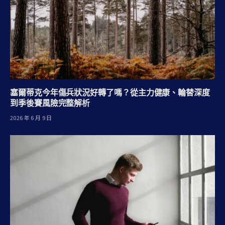
塞爾蒂克今年傷兵狀況好轉了嗎？從主力健康、輪替深度
到季後賽風險完整解析
2026 年 6 月 9 日