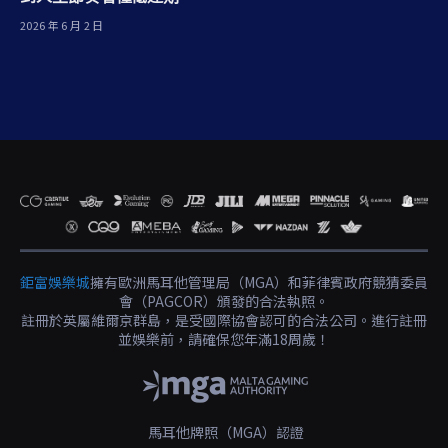
2026 年 6 月 2 日
鉅富娛樂城
擁有歐洲馬耳他管理局（MGA）和菲律賓政府競猜委員
會（PAGCOR）頒發的合法執照。
註冊於英屬維爾京群島，是受國際協會認可的合法公司。進行註冊
並娛樂前，請確保您年滿18周歲！
馬耳他牌照（MGA）認證