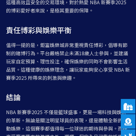
這種高效且安全的交易環境，對於熱愛 NBA 新賽季2025
的博彩愛好者來說，是極其重要的保障。
責任博彩與娛樂平衡
值得一提的是，鉅富娛樂城非常重視責任博彩，倡導有節
制的賭博行為。平台嚴格禁止未滿18歲人士參與，並建議
玩家自定預算、理性投注，確保娛樂的同時不會影響生活
品質。這種健康的娛樂理念，讓玩家能夠安心享受 NBA 新
賽季2025 所帶來的刺激與樂趣。
結論
NBA 新賽季2025 不僅是籃球盛事，更是一場科技與娛樂
的革新。無論是關注明星球員的表現，還是體驗全新的互
動娛樂，這個賽季都值得每一位球迷的期待與參與。而在