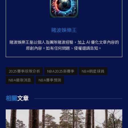
賭波娛樂王
賭波娛樂王是以個人及團隊賭波經驗，加上 AI 優化文章內容的
原創內容。如有任何問題、侵權還請告知。
2025賽季球隊分析
NBA2025新賽季
NBA明星球員
NBA最新消息
NBA賽季預測
相關
文章