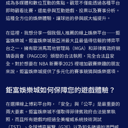
成為多媒體和數位互動的焦點。觀眾不僅能透過各種平台
即時觀看比賽，還能參與互動遊戲、投票以及賽事分析。
這種全方位的娛樂體驗，讓球迷的參與感大幅提升。
在這裡，我想分享一個我個人推薦的線上娛樂平台——鉅
富娛樂城。鉅富娛樂城是亞洲最大且最值得信賴的博弈平
台之一，擁有歐洲馬耳他管理局（MGA）和菲律賓政府競
猜委員會（PAGCOR）頒發的合法執照，完全合法且安
全。對於想要在 NBA 新賽季2025 裡增加觀賽樂趣的朋友
來說，鉅富娛樂城提供了多元化的賽事競猜與娛樂選項。
鉅富娛樂城如何保障您的遊戲體驗？
在選擇線上博彩平台時，「安全」與「公平」是最重要的
兩大要素。鉅富娛樂城不僅取得菲律賓政府合法營業執
照，而且所有遊戲均經過全美權威系統技術測試
（TST）、全球博弈展覽（G2E）以及知名賭場如澳門威