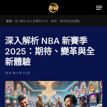
首頁
»
深入解析 NBA 新賽季2025：期待、變革與全新體驗
深入解析 NBA 新賽季
2025：期待、變革與全
新體驗
2025 年 5 月 23 日