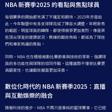
NBA 新賽季2025 的看點與焦點球員
每個賽季的開始都充滿了不確定和期待，2025年亦是如
此。今年聯盟中有多支球隊完成了陣容大調整，年輕新秀
的崛起，明星球員的轉隊，都使得競爭更加激烈。像是某
些頂尖球星的健康狀況、教練的戰術佈局，都成為了球迷
們和專家熱議的焦點。
同時，NBA 也在積極推動比賽節奏與技術的革新，強調球
員的多功能性與球隊的協同作戰。這種趨勢不僅使比賽更
具觀賞性，也讓戰術層面更加深奧。
數位化時代的 NBA 新賽季2025：直播
與互動娛樂的融合
隨著科技的進步，NBA 不再只是單純的籃球賽事，它已經