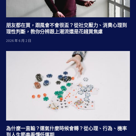
朋友都在買，跟風會不會很盃？從社交壓力、消費心理到
理性判斷，教你分辨跟上潮流還是花錢買焦慮
2026 年 6 月 2 日
為什麼一直輸？運氣什麼時候會轉？從心理、行為、機率
到人生節奏看懂低運期