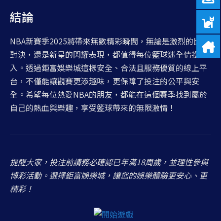
結論
NBA新賽季2025將帶來無數精彩瞬間，無論是激烈的比賽
對決，還是新星的閃耀表現，都值得每位籃球迷全情投
入。透過鉅富娛樂城這樣安全、合法且服務優質的線上平
台，不僅能讓觀賽更添趣味，更保障了投注的公平與安
全。希望每位熱愛NBA的朋友，都能在這個賽季找到屬於
自己的熱血與樂趣，享受籃球帶來的無限激情！
提醒大家，投注前請務必確認已年滿18周歲，並理性參與
博彩活動。選擇鉅富娛樂城，讓您的娛樂體驗更安心、更
精彩！