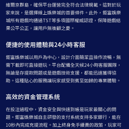
維爾京群島，確保平台運營完全符合法律規範。這對於玩
家來說，是選擇線上娛樂城的首要條件。此外，鉅富娛樂
城所有遊戲均通過TST等多項國際權威認證，保障遊戲結
果公平公正，讓用戶無後顧之憂。
便捷的使用體驗與24小時客服
鉅富娛樂城以用戶為中心，設計介面簡潔且操作流暢，無
需下載即可直接遊玩。平台配備全天候24小時客服團隊，
無論是存提款問題或是遊戲技術支援，都能迅速獲得協
助。這種貼心的服務讓玩家感受到賓至如歸的專業體驗。
高效的資金管理系統
在投注過程中，資金安全與快速到帳是玩家最關心的問
題。鉅富娛樂城自主研發的支付系統支持多家銀行，能在
10秒內完成充提流程。加上終身免手續費的政策，玩家可