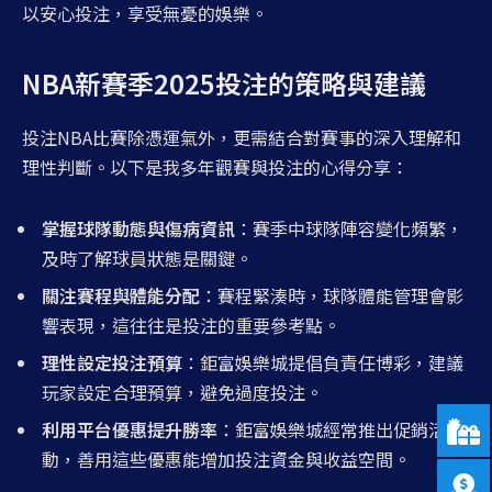
以安心投注，享受無憂的娛樂。
NBA新賽季2025投注的策略與建議
投注NBA比賽除憑運氣外，更需結合對賽事的深入理解和
理性判斷。以下是我多年觀賽與投注的心得分享：
掌握球隊動態與傷病資訊
：賽季中球隊陣容變化頻繁，
及時了解球員狀態是關鍵。
關注賽程與體能分配
：賽程緊湊時，球隊體能管理會影
響表現，這往往是投注的重要參考點。
理性設定投注預算
：鉅富娛樂城提倡負責任博彩，建議
玩家設定合理預算，避免過度投注。
利用平台優惠提升勝率
：鉅富娛樂城經常推出促銷活
動，善用這些優惠能增加投注資金與收益空間。