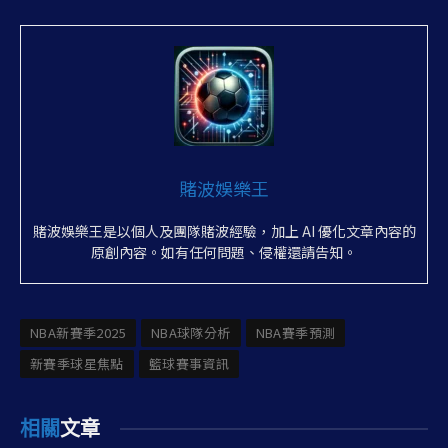
賭波娛樂王
賭波娛樂王是以個人及團隊賭波經驗，加上 AI 優化文章內容的
原創內容。如有任何問題、侵權還請告知。
NBA新賽季2025
NBA球隊分析
NBA賽季預測
新賽季球星焦點
籃球賽事資訊
相關
文章