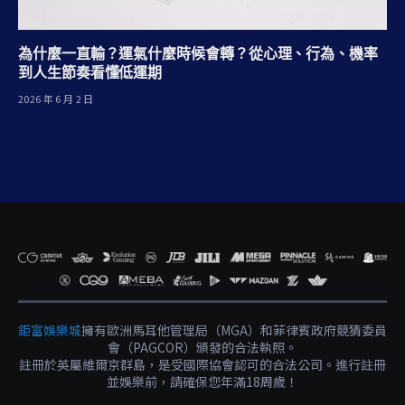
為什麼一直輸？運氣什麼時候會轉？從心理、行為、機率
到人生節奏看懂低運期
2026 年 6 月 2 日
鉅富娛樂城
擁有歐洲馬耳他管理局（MGA）和菲律賓政府競猜委員
會（PAGCOR）頒發的合法執照。
註冊於英屬維爾京群島，是受國際協會認可的合法公司。進行註冊
並娛樂前，請確保您年滿18周歲！