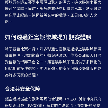
輕球員在過去賽季中展現出驚人的潛力，這次將迎來更大
舞台的考驗。同時，部分老將依然保持高水準，甚至可能
創造歷史紀錄。這種新舊交替的戲碼，正是NBA迷人之
處。
如何透過鉅富娛樂城提升觀賽體驗
除了觀看比賽本身，許多球迷也喜歡透過線上娛樂城參與
賽事投注，增加觀賽的互動與刺激感。作為亞洲最大且最
受信賴的博弈平台之一，鉅富娛樂城不僅提供了多樣化的
NBA相關投注選項，更因其強大的安全保障及優質服務成
為許多玩家的首選。
合法與安全保障
鉅富娛樂城擁有歐洲馬耳他管理局（MGA）與菲律賓政府
競猜委員會（PAGCOR）頒發的合法執照，並註冊於英屬