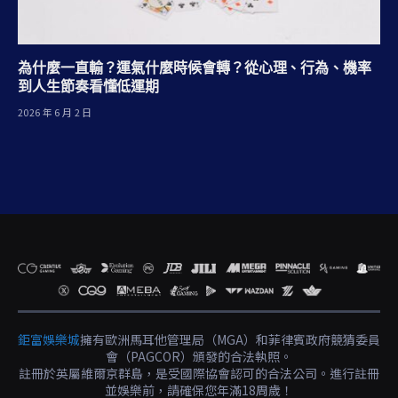
為什麼一直輸？運氣什麼時候會轉？從心理、行為、機率
到人生節奏看懂低運期
2026 年 6 月 2 日
鉅富娛樂城
擁有歐洲馬耳他管理局（MGA）和菲律賓政府競猜委員
會（PAGCOR）頒發的合法執照。
註冊於英屬維爾京群島，是受國際協會認可的合法公司。進行註冊
並娛樂前，請確保您年滿18周歲！