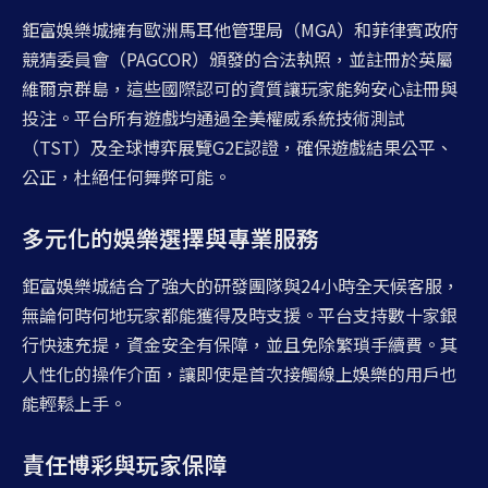
鉅富娛樂城擁有歐洲馬耳他管理局（MGA）和菲律賓政府
競猜委員會（PAGCOR）頒發的合法執照，並註冊於英屬
維爾京群島，這些國際認可的資質讓玩家能夠安心註冊與
投注。平台所有遊戲均通過全美權威系統技術測試
（TST）及全球博弈展覽G2E認證，確保遊戲結果公平、
公正，杜絕任何舞弊可能。
多元化的娛樂選擇與專業服務
鉅富娛樂城結合了強大的研發團隊與24小時全天候客服，
無論何時何地玩家都能獲得及時支援。平台支持數十家銀
行快速充提，資金安全有保障，並且免除繁瑣手續費。其
人性化的操作介面，讓即使是首次接觸線上娛樂的用戶也
能輕鬆上手。
責任博彩與玩家保障