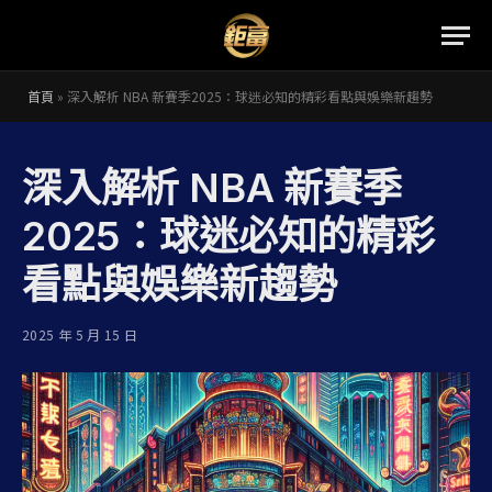
首頁
»
深入解析 NBA 新賽季2025：球迷必知的精彩看點與娛樂新趨勢
深入解析 NBA 新賽季
2025：球迷必知的精彩
看點與娛樂新趨勢
2025 年 5 月 15 日