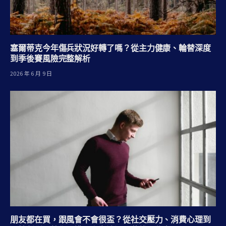
塞爾蒂克今年傷兵狀況好轉了嗎？從主力健康、輪替深度
到季後賽風險完整解析
2026 年 6 月 9 日
朋友都在買，跟風會不會很盃？從社交壓力、消費心理到