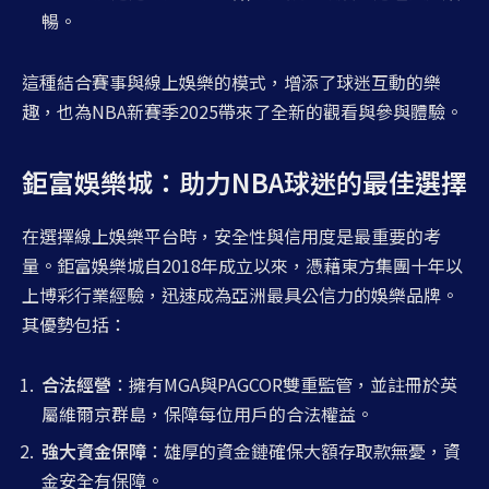
暢。
這種結合賽事與線上娛樂的模式，增添了球迷互動的樂
趣，也為NBA新賽季2025帶來了全新的觀看與參與體驗。
鉅富娛樂城：助力NBA球迷的最佳選擇
在選擇線上娛樂平台時，安全性與信用度是最重要的考
量。鉅富娛樂城自2018年成立以來，憑藉東方集團十年以
上博彩行業經驗，迅速成為亞洲最具公信力的娛樂品牌。
其優勢包括：
合法經營
：擁有MGA與PAGCOR雙重監管，並註冊於英
屬維爾京群島，保障每位用戶的合法權益。
強大資金保障
：雄厚的資金鏈確保大額存取款無憂，資
金安全有保障。