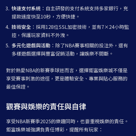
快速支付系統
：自主研發的支付系統支持多家銀行，充
提款速度快至10秒，方便快捷。
技術安全
：採用128位SSL加密技術，並有7×24小時監
控，保護玩家資料不外洩。
多元化遊戲與活動
：除了NBA賽事相關的投注外，還有
多樣遊戲選擇與豐富促銷活動，讓娛樂不間斷。
對於熱愛NBA的新賽季球迷而言，選擇鉅富娛樂城不僅是
享受賽事刺激的途徑，更是體驗安全、專業與貼心服務的
最佳保證。
觀賽與娛樂的責任與自律
享受NBA新賽季2025的樂趣同時，也要重視娛樂的責任。
鉅富娛樂城強調負責任博彩，提醒所有玩家：