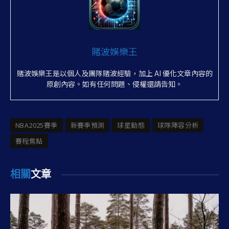
賭波娛樂王
賭波娛樂王是以個人及團隊賭波經驗，加上 AI 優化文章內容的
原創內容。如有任何問題、侵權還請告知。
NBA2025賽季
新賽季預測
球星動態
球隊陣容分析
賽程焦點
相關
文章