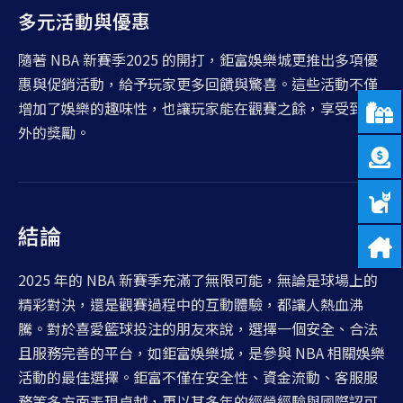
多元活動與優惠
隨著 NBA 新賽季2025 的開打，鉅富娛樂城更推出多項優
惠與促銷活動，給予玩家更多回饋與驚喜。這些活動不僅
增加了娛樂的趣味性，也讓玩家能在觀賽之餘，享受到額
外的獎勵。
結論
2025 年的 NBA 新賽季充滿了無限可能，無論是球場上的
精彩對決，還是觀賽過程中的互動體驗，都讓人熱血沸
騰。對於喜愛籃球投注的朋友來說，選擇一個安全、合法
且服務完善的平台，如鉅富娛樂城，是參與 NBA 相關娛樂
活動的最佳選擇。鉅富不僅在安全性、資金流動、客服服
務等多方面表現卓越，更以其多年的經營經驗與國際認可