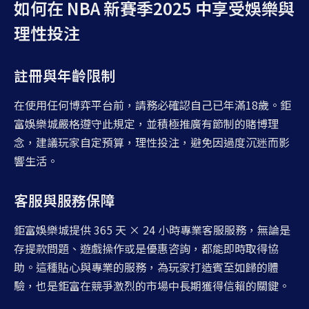
如何在 NBA 新賽季2025 中享受娛樂與
理性投注
註冊與年齡限制
在使用任何博弈平台前，請務必確認自己已年滿18歲。鉅
富娛樂城嚴格遵守此規定，並積極推廣有節制的賭博理
念，建議玩家自定預算，理性投注，避免因過度沉迷而影
響生活。
客服與服務保障
鉅富娛樂城提供 365 天 × 24 小時專業客服服務，無論是
存提款問題、遊戲操作或是優惠咨詢，都能即時取得協
助。這種貼心與專業的服務，為玩家打造賓至如歸的體
驗，也是鉅富在競爭激烈的市場中長期獲得信賴的關鍵。