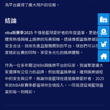
為平台贏得了廣大用戶的信賴。
結論
nba新賽季2025
不僅是籃球愛好者的年度盛事，更是結合
體育熱情與線上娛樂的完美契機。透過像鉅富娛樂城這樣
安全合法、技術先進且服務周到的平台，球迷們可以在欣
賞精彩比賽的同時，享受多元化的娛樂體驗。
作為一位多年關注NBA與娛樂平台的玩家，我誠摯建議大
家選擇有公信力的品牌，例如鉅富娛樂城，確保娛樂過程
中的安全與公平。無論你是籃球迷還是娛樂愛好者，2025
年的NBA新賽季都值得你全情投入，一同見證這場籃球盛
宴的每一刻精彩。