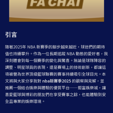
引言
隨著2025年 NBA 新賽季的腳步越來越近，球迷們的期待
值也持續攀升。作為一位長期追蹤 NBA 動態的愛好者，我
深刻體會到每一個賽季的變化與驚喜。無論是球隊陣容的
調整、明星球員的表現，還是賽場上的技術創新，都讓這
項被譽為世界頂級籃球聯賽的賽事持續吸引全球目光。本
文將與大家分享我對
nba新賽季2025
的觀察與見解，並
推薦一個結合娛樂與體驗的優質平台——鉅富娛樂城，讓
喜愛籃球與博彩的朋友們在享受賽事之餘，也能體驗到安
全且專業的娛樂環境。