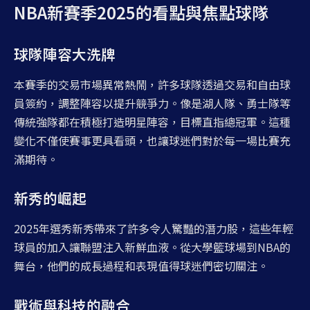
NBA新賽季2025的看點與焦點球隊
球隊陣容大洗牌
本賽季的交易市場異常熱鬧，許多球隊透過交易和自由球
員簽約，調整陣容以提升競爭力。像是湖人隊、勇士隊等
傳統強隊都在積極打造明星陣容，目標直指總冠軍。這種
變化不僅使賽事更具看頭，也讓球迷們對於每一場比賽充
滿期待。
新秀的崛起
2025年選秀新秀帶來了許多令人驚豔的潛力股，這些年輕
球員的加入讓聯盟注入新鮮血液。從大學籃球場到NBA的
舞台，他們的成長過程和表現值得球迷們密切關注。
戰術與科技的融合