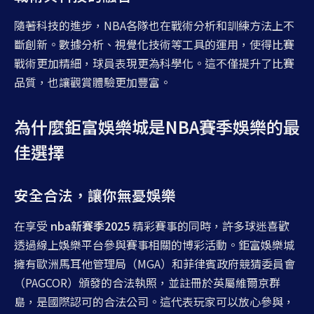
隨著科技的進步，NBA各隊也在戰術分析和訓練方法上不
斷創新。數據分析、視覺化技術等工具的運用，使得比賽
戰術更加精細，球員表現更為科學化。這不僅提升了比賽
品質，也讓觀賞體驗更加豐富。
為什麼鉅富娛樂城是NBA賽季娛樂的最
佳選擇
安全合法，讓你無憂娛樂
在享受
nba新賽季2025
精彩賽事的同時，許多球迷喜歡
透過線上娛樂平台參與賽事相關的博彩活動。鉅富娛樂城
擁有歐洲馬耳他管理局（MGA）和菲律賓政府競猜委員會
（PAGCOR）頒發的合法執照，並註冊於英屬維爾京群
島，是國際認可的合法公司。這代表玩家可以放心參與，