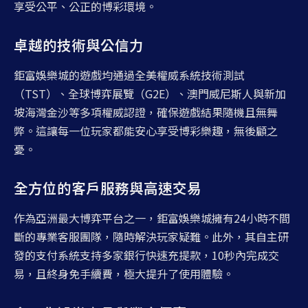
享受公平、公正的博彩環境。
卓越的技術與公信力
鉅富娛樂城的遊戲均通過全美權威系統技術測試
（TST）、全球博弈展覽（G2E）、澳門威尼斯人與新加
坡海灣金沙等多項權威認證，確保遊戲結果隨機且無舞
弊。這讓每一位玩家都能安心享受博彩樂趣，無後顧之
憂。
全方位的客戶服務與高速交易
作為亞洲最大博弈平台之一，鉅富娛樂城擁有24小時不間
斷的專業客服團隊，隨時解決玩家疑難。此外，其自主研
發的支付系統支持多家銀行快速充提款，10秒內完成交
易，且終身免手續費，極大提升了使用體驗。