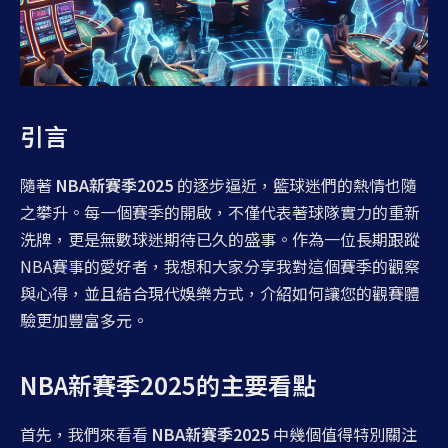
引言
隨著
NBA新賽季2025
的逐步逼近，籃球迷們的熱情也隨
之攀升。每一個賽季的開啟，不僅代表著球隊實力的重新
洗牌，更是無數球迷期待已久的盛事。作為一位長期跟蹤
NBA賽事的愛好者，我想和大家分享我對這個賽季的觀察
與心得，並且結合現代娛樂方式，介紹如何讓您的觀賽體
驗更加豐富多元。
NBA新賽季2025的主要看點
首先，我們來看看
NBA新賽季2025
中幾個值得特別關注