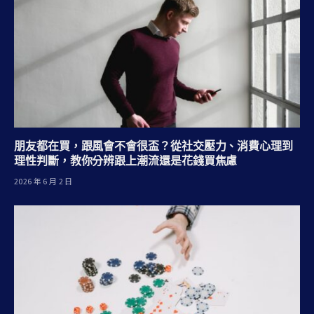
朋友都在買，跟風會不會很盃？從社交壓力、消費心理到
理性判斷，教你分辨跟上潮流還是花錢買焦慮
2026 年 6 月 2 日