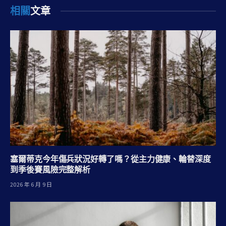
相關
文章
塞爾蒂克今年傷兵狀況好轉了嗎？從主力健康、輪替深度
到季後賽風險完整解析
2026 年 6 月 9 日