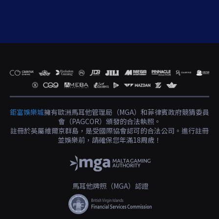
鉅富娛樂城
擁有歐洲馬耳他管理局（MGA）和菲律賓政府競猜委員
會（PAGCOR）頒發的合法執照。
註冊於英屬維爾京群島，是受國際協會認可的合法公司。進行註冊
並娛樂前，請確保您年滿18周歲！
馬耳他牌照（MGA）認證