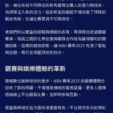
如，幾位來自不同隊伍的新秀展現出驚人的潛力與技術，
為球隊注入新的活力。這些新星的崛起不僅改變了球隊的
戰術佈局，也讓比賽更具不可預測性。
老將們則以豐富的經驗與穩健的表現，帶領隊伍走過關鍵
賽事。球員之間的化學反應與團隊合作成為贏得勝利的關
鍵因素。這樣的競技狀態，讓 NBA 賽季2025 充滿了看點
與話題，吸引全球籃球迷的目光。
觀賽與娛樂體驗的革新
隨著數位娛樂技術的進步，NBA 賽季2025 的觀賽體驗也
迎來了質的飛躍。不僅僅是傳統的電視直播，更多人選擇
透過線上平台觀看比賽，並即時參與互動。
鉅富娛樂城在這方面扮演重要角色。平台提供多元的博彩