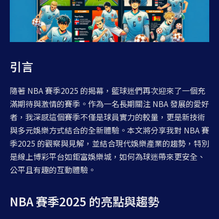
引言
隨著 NBA 賽季2025 的揭幕，籃球迷們再次迎來了一個充
滿期待與激情的賽季。作為一名長期關注 NBA 發展的愛好
者，我深感這個賽季不僅是球員實力的較量，更是新技術
與多元娛樂方式結合的全新體驗。本文將分享我對 NBA 賽
季2025 的觀察與見解，並結合現代娛樂產業的趨勢，特別
是線上博彩平台如鉅富娛樂城，如何為球迷帶來更安全、
公平且有趣的互動體驗。
NBA 賽季2025 的亮點與趨勢