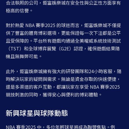
合法執照的公司，鉅富娛樂城在安全性與公正性方面享有
極高的信譽。
對於熱愛 NBA 賽季2025 的球迷而言，鉅富娛樂城不僅提
供了豐富的體育博彩選項，更能保證每一次下注都是公平
且受保障的。平台所有遊戲均通過全美權威系統技術測試
（TST）和全球博弈展覽（G2E）認證，確保遊戲結果隨
機且無舞弊可能。
此外，鉅富娛樂城擁有強大的研發團隊和24小時客服，隨
時解決玩家的疑問與需求。無論是資金存取的快速便捷，
還是多渠道的客戶互動，都讓玩家在享受 NBA 賽季2025
競技刺激的同時，獲得安心與便利的博彩體驗。
新興球星與球隊動態
NBA 賽季2025 中，多位年輕球星將成為聯盟焦點。例