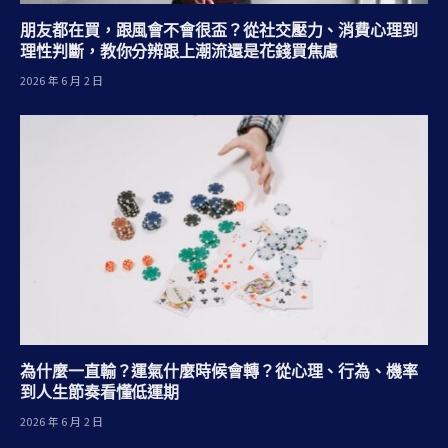
朋友都在買，跟風會不會很盃？從社交壓力、消費心理到
理性判斷，教你分辨跟上潮流還是花錢買焦慮
2026 年 6 月 2 日
為什麼一直輸？運氣什麼時候會轉？從心理、行為、機率
到人生節奏看懂低運期
2026 年 6 月 2 日