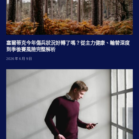
塞爾蒂克今年傷兵狀況好轉了嗎？從主力健康、輪替深度
到季後賽風險完整解析
2026 年 6 月 9 日