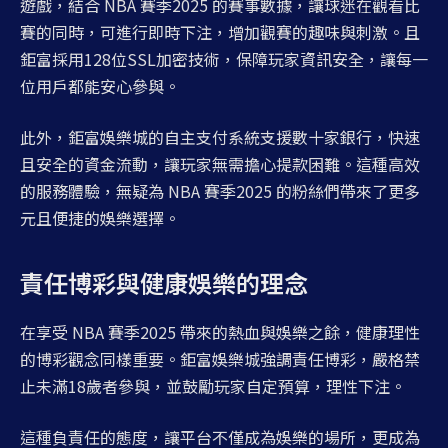
遊戲，結合 NBA 賽季2025 的賽事數據，讓球迷在觀看比
賽的同時，可進行即時下注，增加觀賽的趣味與刺激。且
鉅富採用128位SSL加密技術，保障玩家資訊安全，讓每一
位用戶都能安心參與。
此外，鉅富娛樂城的自主支付系統支援數十家銀行，快速
且安全的資金流動，讓玩家無需擔心提款困難。這種高效
的服務體驗，無疑為 NBA 賽季2025 的粉絲們帶來了更多
元且便捷的娛樂選擇。
責任博彩與健康娛樂的理念
在享受 NBA 賽季2025 帶來的熱血與娛樂之餘，健康理性
的博彩觀念同樣重要。鉅富娛樂城強調責任博彩，嚴格禁
止未滿18歲者參與，並鼓勵玩家自定預算，理性下注。
這種負責任的態度，讓平台不僅成為娛樂的場所，更成為