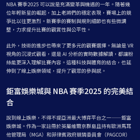
NBA 賽季2025 可以說是充滿變革與機遇的一年。隨著幾
位年輕新星的崛起，加上老將們的穩定表現，賽場上的競
爭比以往更激烈。新賽季的賽制與規則細節也有些微調
整，力求提升比賽的觀賞性與公平性。
此外，技術的進步也帶來了更多元的觀賽選擇。無論是 VR
視角的沉浸式觀看，還是 AI 分析的實時數據解讀，都讓粉
絲能更深入理解比賽內容。這種科技與體育的結合，也延
伸到了線上娛樂領域，提升了觀眾的參與感。
鉅富娛樂城與 NBA 賽季2025 的完美結
合
說到線上娛樂，不得不提亞洲最大博弈平台之一——鉅富
娛樂城。作為一家註冊於英屬維爾京群島且持有歐洲馬耳
他管理局（MGA）和菲律賓政府競猜委員會（PAGCOR）