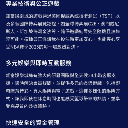
專業技術與公正遊戲
鉅富娛樂城的遊戲通過美國權威系統技術測試（TST）以
及多個國際博弈展覽認證，如全球博弈展G2E、澳門威尼
斯人、新加坡海灣金沙等，確保遊戲結果完全隨機且無舞
弊可能。這種公正性讓我在投注時更加安心，也能專心享
受NBA賽季2025的每一場激烈對決。
多元娛樂與即時互動服務
鉅富娛樂城擁有強大的研發團隊與全天候24小時客服支
援，隨時解決會員疑問，並提供多元的娛樂遊戲，包括即
時體育博彩、真人娛樂與電子遊戲。這種多樣化的娛樂方
式，讓我即使在休息時間也能感受籃球帶來的熱情，並享
受高品質的娛樂體驗。
快速安全的資金管理