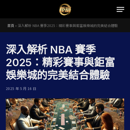
首頁
»
深入解析 NBA 賽季2025：精彩賽事與鉅富娛樂城的完美結合體驗
深入解析 NBA 賽季
2025：精彩賽事與鉅富
娛樂城的完美結合體驗
2025 年 5 月 16 日