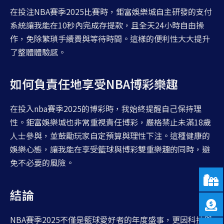
在投注NBA賽季2025比賽時，鉅富娛樂城自主研發的支付
系統讓我能在10秒內完成存提款，且全天24小時自由操
作，免除繁瑣手續費與等待時間。這樣的便利性大大提升
了整體體驗感。
如何負責任地享受NBA博彩樂趣
在投入nba賽季2025的博彩時，我始終提醒自己保持理
性。鉅富娛樂城也非常重視責任博彩，嚴格禁止未滿18歲
人士參與，並鼓勵玩家自定預算與理性下注。這種健康的
娛樂心態，讓我能在享受籃球與博彩雙重樂趣的同時，避
免不必要的風險。
結論
NBA賽季2025不僅是籃球愛好者的年度盛事，更因科技與