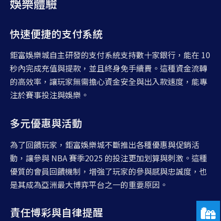
娛樂體驗
快速便捷的支付系統
鉅富娛樂城自主研發的支付系統支持數十家銀行，能在 10
秒內完成充值與提款，並且終身免手續費。這種資金流轉
的高效率，讓玩家無需擔心資金安全與出入款速度，能專
注於賽事投注與娛樂。
多元優惠與活動
為了回饋玩家，鉅富娛樂城不斷推出各種優惠與促銷活
動，讓參與 NBA 賽季2025 的投注更加划算與刺激。這種
優質的會員回饋機制，增強了玩家的參與感與忠誠度，也
是其成為亞洲最大博弈平台之一的重要原因。
責任博彩與自律提醒