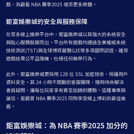
戲，為觀看 NBA 賽季2025 增添更多樂趣。
鉅富娛樂城的安全與服務保障
在眾多線上娛樂平台中，鉅富娛樂城以其強大的系統安全
與貼心服務脫穎而出。平台所有遊戲均通過全美權威系統
技術測試(TST)與全球博弈展覽G2E等多項國際認證，確保
遊戲結果公平且隨機，杜絕任何舞弊行為。
此外，鉅富娛樂城更採用 128 位 SSL 加密技術，保護用戶
資料安全。其 24 小時不間斷的客服團隊，隨時待命解決
會員疑問，讓每位玩家享有賓至如歸的體驗。這種專業與
誠信，是觀賞 NBA 賽季2025 同時享受線上博彩的最佳後
盾。
鉅富娛樂城：為 NBA 賽季2025 加分的