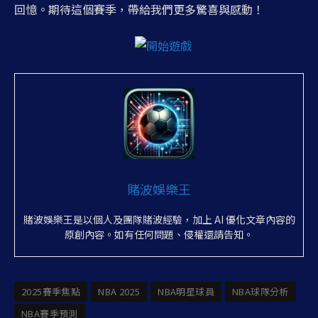
回憶。期待這個賽季，帶給我們更多驚喜與感動！
賭波娛樂王
賭波娛樂王是以個人及團隊賭波經驗，加上 AI 優化文章內容的
原創內容。如有任何問題、侵權還請告知。
2025賽季焦點
NBA 2025
NBA明星球員
NBA球隊分析
NBA賽季預測