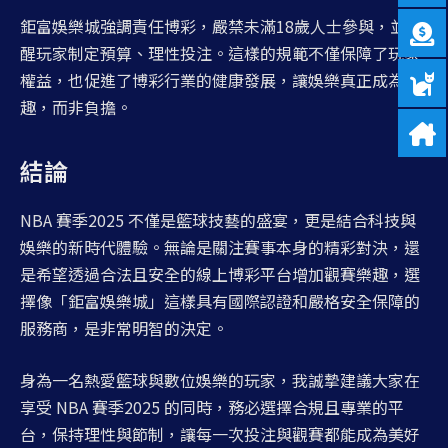
鉅富娛樂城強調責任博彩，嚴禁未滿18歲人士參與，並提
醒玩家制定預算、理性投注。這樣的規範不僅保障了玩家
權益，也促進了博彩行業的健康發展，讓娛樂真正成為樂
趣，而非負擔。
結論
NBA 賽季2025 不僅是籃球技藝的盛宴，更是結合科技與
娛樂的新時代體驗。無論是關注賽事本身的精彩對決，還
是希望透過合法且安全的線上博彩平台增加觀賽樂趣，選
擇像「鉅富娛樂城」這樣具有國際認證和嚴格安全保障的
服務商，是非常明智的決定。
身為一名熱愛籃球與數位娛樂的玩家，我誠摯建議大家在
享受 NBA 賽季2025 的同時，務必選擇合規且專業的平
台，保持理性與節制，讓每一次投注與觀賽都能成為美好