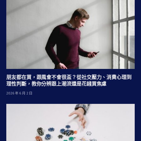
朋友都在買，跟風會不會很盃？從社交壓力、消費心理到
理性判斷，教你分辨跟上潮流還是花錢買焦慮
2026 年 6 月 2 日