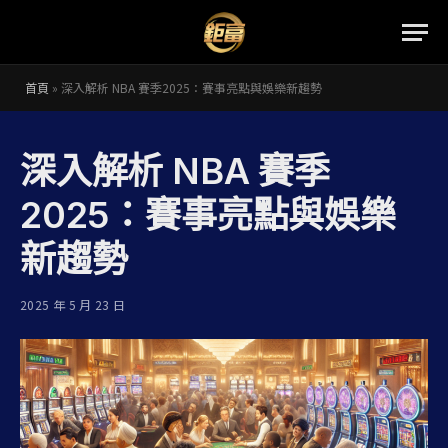
首頁
»
深入解析 NBA 賽季2025：賽事亮點與娛樂新趨勢
深入解析 NBA 賽季
2025：賽事亮點與娛樂
新趨勢
2025 年 5 月 23 日