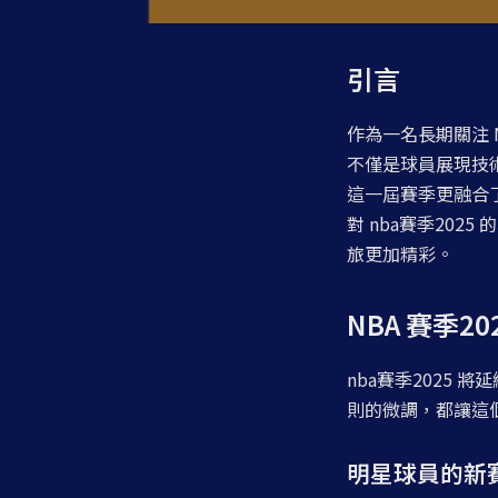
引言
作為一名長期關注 
不僅是球員展現技
這一屆賽季更融合
對 nba賽季20
旅更加精彩。
NBA 賽季2
nba賽季2025
則的微調，都讓這
明星球員的新