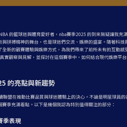
NBA 的籃球迷與體育愛好者，nba賽季2025 的到來無疑讓我
術與拼搏精神的舞台，也是球迷們交流、娛樂的盛宴。隨著科技
了全新的觀賽體驗與娛樂方式，為我們帶來了前所未有的互動感
25 的真實觀察與見解，並探討在這個賽季中，如何結合現代娛樂平
025 的亮點與新趨勢
 將延續聯盟在推動比賽品質與球迷體驗上的決心。不論是明星球員
個賽季充滿看點。以下是幾個我認為特別值得關注的部分：
賽季表現