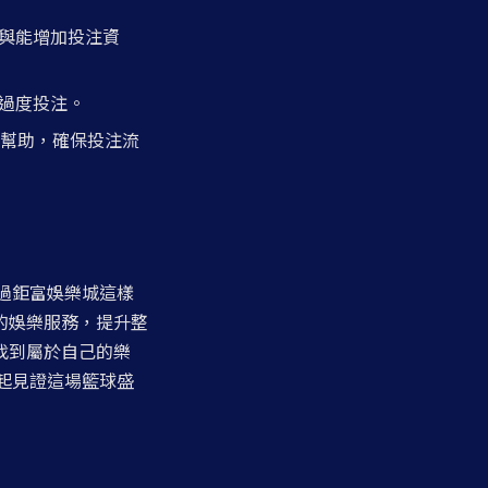
與能增加投注資
過度投注。
幫助，確保投注流
透過鉅富娛樂城這樣
的娛樂服務，提升整
找到屬於自己的樂
一起見證這場籃球盛