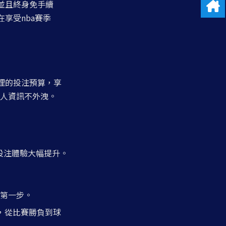
並且終身免手續
享受nba賽季
理的投注預算，享
個人資訊不外洩。
與投注體驗大幅提升。
的第一步。
項，從比賽勝負到球