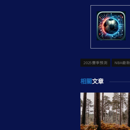
2025賽季預測
NBA最
相關
文章