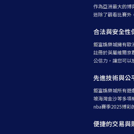
作為亞洲最大的博弈
迷除了觀看比賽外
合法與安全性
鉅富娛樂城擁有歐洲
註冊於英屬維爾京
公信力，讓您可以
先進技術與公
鉅富娛樂城所有遊
坡海灣金沙等多項
nba賽季2025
便捷的交易與