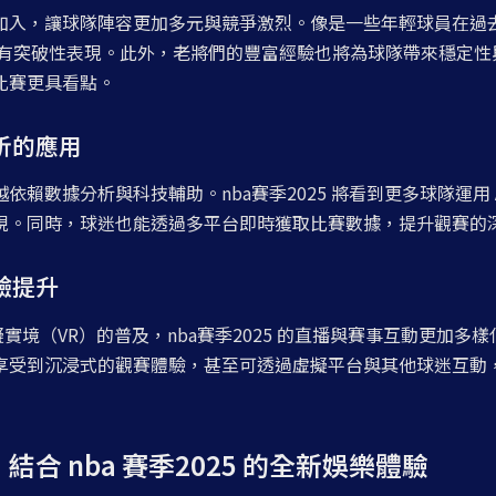
加入，讓球隊陣容更加多元與競爭激烈。像是一些年輕球員在過
季將有突破性表現。此外，老將們的豐富經驗也將為球隊帶來穩定
比賽更具看點。
析的應用
依賴數據分析與科技輔助。nba賽季2025 將看到更多球隊運用 
現。同時，球迷也能透過多平台即時獲取比賽數據，提升觀賽的
驗提升
虛擬實境（VR）的普及，nba賽季2025 的直播與賽事互動更加多
享受到沉浸式的觀賽體驗，甚至可透過虛擬平台與其他球迷互動
合 nba 賽季2025 的全新娛樂體驗