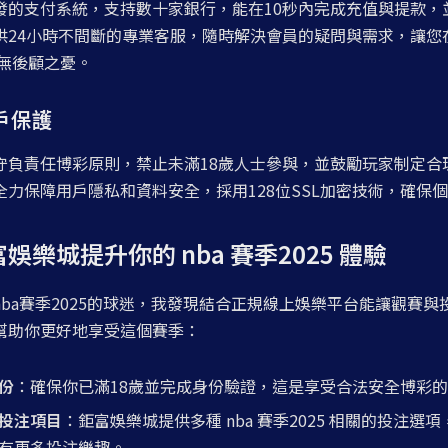
發的支付系統，支持數十家銀行，能在10秒內完成充值與提款，
供24小時不間斷的專業客服，隨時解決會員的疑問與需求，讓您在
，無後顧之憂。
戶保護
守負責任博彩原則，禁止未滿18歲人士參與，並鼓勵玩家制定合
全力保障用戶隱私和資料安全，採用128位SSL加密技術，確保
樂城提升你的 nba 賽季2025 體驗
ba賽季2025的球迷，我發現結合正規線上娛樂平台能讓觀賽
幫助你更好地享受這個賽季：
份
：確保你已滿18歲並完成身份驗證，這是享受合法安全博彩
投注項目
：鉅富娛樂城提供多種 nba 賽季2025 相關的投注選
有更多投注樂趣。