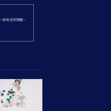
容。如有任何問題、