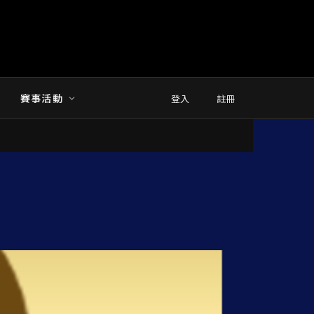
賽事活動
登入
註冊