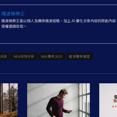
賭波娛樂王
賭波娛樂王是以個人及團隊賭波經驗，加上 AI 優化文章內容的原創內
侵權還請告知。
新消息
NBA球隊分析
NBA賽季2025
籃球賽季展望