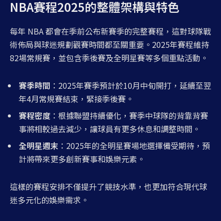
NBA賽程2025的整體架構與特色
每年 NBA 都會在季前公布新賽季的完整賽程，這對球隊戰
術佈局與球迷規劃觀賽時間都至關重要。2025年賽程維持
82場常規賽，並包含季後賽及全明星賽等多個重點活動。
賽季時間
：2025年賽季預計於10月中旬開打，延續至翌
年4月常規賽結束，緊接季後賽。
賽程密度
：根據聯盟持續優化，賽季中球隊的背靠背賽
事將相較過去減少，讓球員有更多休息和調整時間。
全明星週末
：2025年的全明星賽場地選擇備受期待，預
計將帶來更多創新賽事和娛樂元素。
這樣的賽程安排不僅提升了競技水準，也更加符合現代球
迷多元化的娛樂需求。