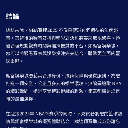
結論
總結來說，
NBA賽程2025
不僅是籃球迷們期待的年度盛
事，其背後的賽事安排與精彩對決也將帶來無限驚喜。透
過合理規劃觀賽時間與選擇優質的平台，如鉅富娛樂城，
您可以將觀看賽事與娛樂投注完美結合，體驗更全面的籃
球樂趣。
鉅富娛樂城憑藉其合法身份、技術保障與優質服務，為您
打造一個安全、公正且多元的娛樂環境。無論是追蹤 NBA
的精彩瞬間，還是享受博彩遊戲的刺激，鉅富都將是您信
賴的最佳選擇。
在迎接2025年 NBA新賽季的同時，不妨試著將您的籃球熱
情與鉅富娛樂城的優質體驗結合，讓這個賽季成為您難忘