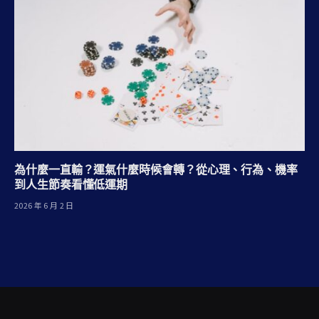
為什麼一直輸？運氣什麼時候會轉？從心理、行為、機率
到人生節奏看懂低運期
2026 年 6 月 2 日