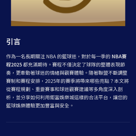
引言
作為一名長期關注 NBA 的籃球迷，對於每一季的
NBA賽
程2025
都充滿期待。賽程不僅決定了球隊的整體表現節
奏，更牽動著球迷的情緒與觀賽體驗。隨著聯盟不斷調整
賽制和賽程安排，2025年的賽季將帶來哪些亮點？本文將
從賽程規劃、重要賽事和球迷觀賽建議等多角度深入剖
析，並分享如何利用鉅富娛樂城這樣的合法平台，讓您的
籃球娛樂體驗更加豐富與安全。