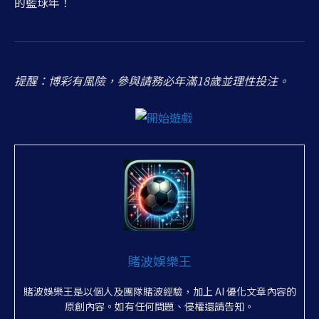
的籃球年！
提醒：博彩有風險，參與請務必年滿18歲並理性投注。
賭波娛樂王
賭波娛樂王是以個人及團隊賭波經驗，加上 AI 優化文章內容的
原創內容。如有任何問題、侵權還請告知。