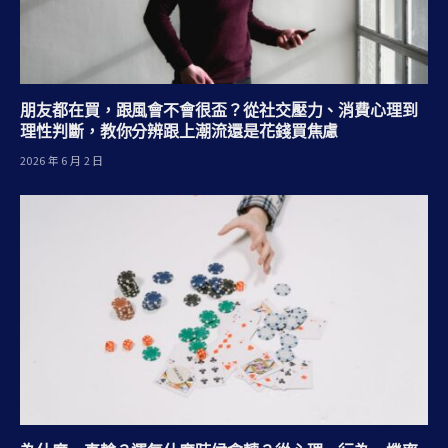
朋友都在買，跟風會不會很盃？從社交壓力、消費心理到
理性判斷，教你分辨跟上潮流還是花錢買焦慮
2026 年 6 月 2 日