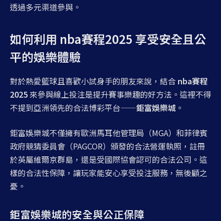
透過多元渠道參與。
如何利用 nba賽程2025 享受安全且公
平的娛樂體驗
對於熱愛籃球且喜歡小試身手的朋友來說，結合
nba賽程
2025
來參與線上投注是提升賽事樂趣的好方法。這裡不得
不提到亞洲領先的合法博彩平台——
鉅富娛樂城
。
鉅富娛樂城不僅擁有歐洲馬耳他管理局（MGA）和菲律賓
政府競猜委員會（PAGCOR）頒發的合法營運執照，註冊
於英屬維爾京群島，還是受國際協會認可的合法公司。這
樣的合法性保障，讓玩家能安心享受投注服務，無後顧之
憂。
鉅富娛樂城的安全與公正保障