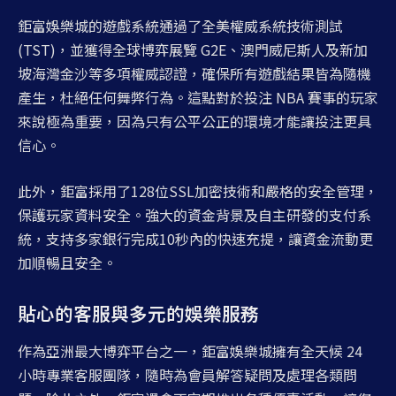
鉅富娛樂城的遊戲系統通過了全美權威系統技術測試
(TST)，並獲得全球博弈展覽 G2E、澳門威尼斯人及新加
坡海灣金沙等多項權威認證，確保所有遊戲結果皆為隨機
產生，杜絕任何舞弊行為。這點對於投注 NBA 賽事的玩家
來說極為重要，因為只有公平公正的環境才能讓投注更具
信心。
此外，鉅富採用了128位SSL加密技術和嚴格的安全管理，
保護玩家資料安全。強大的資金背景及自主研發的支付系
統，支持多家銀行完成10秒內的快速充提，讓資金流動更
加順暢且安全。
貼心的客服與多元的娛樂服務
作為亞洲最大博弈平台之一，鉅富娛樂城擁有全天候 24
小時專業客服團隊，隨時為會員解答疑問及處理各類問