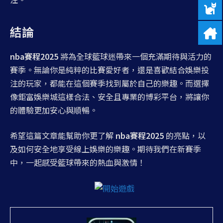
結論
nba賽程2025
將為全球籃球迷帶來一個充滿期待與活力的
賽季。無論你是純粹的比賽愛好者，還是喜歡結合娛樂投
注的玩家，都能在這個賽季找到屬於自己的樂趣。而選擇
像鉅富娛樂城這樣合法、安全且專業的博彩平台，將讓你
的體驗更加安心與順暢。
希望這篇文章能幫助你更了解
nba賽程2025
的亮點，以
及如何安全地享受線上娛樂的樂趣。期待我們在新賽季
中，一起感受籃球帶來的熱血與激情！