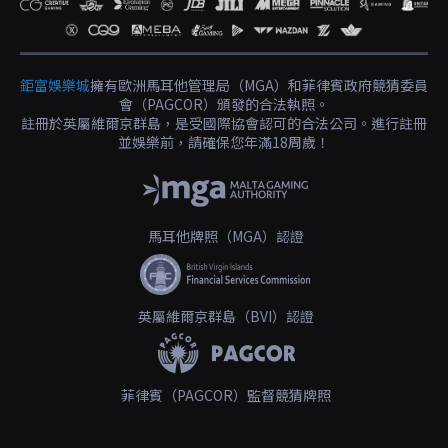
鉅富娛樂城
擁有歐洲馬耳他管理局（MGA）和菲律賓政府競猜委員
會（PAGCOR）頒發的合法執照。
註冊於英屬維爾京群島，是受國際協會認可的合法公司。進行註冊
並娛樂前，請確保您年滿18周歲！
馬耳他牌照（MGA）認證
英屬維爾京群島（BVI）認證
菲律賓（PAGCOR）監督競猜牌照