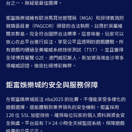
台之一，無疑是最佳選擇。
鉅富娛樂城擁有歐洲馬耳他管理局（MGA）和菲律賓政府
競猜委員會（PAGCOR）頒發的合法執照，註冊於英屬維
爾京群島，完全符合國際合法標準。這意味著，玩家可以
放心在此平台進行投注，享受公平且透明的遊戲體驗。所
有遊戲均通過全美權威系統技術測試（TST），並且獲得
全球博弈展覽 G2E、澳門威尼斯人、新加坡海灣金沙等多
項權威認證，徹底杜絕博彩舞弊。
鉅富娛樂城的安全與服務保障
在鉅富娛樂城投注 nba2025 的比賽，不僅能享受多樣化的
遊戲選擇，還能體驗到業界領先的安全機制。鉅富採用
128 位 SSL 加密技術，確保每位玩家的個人資料與資金安
全無虞。平台設有 7×24 小時全天候監控系統，保障遊戲
結果的公平公正。