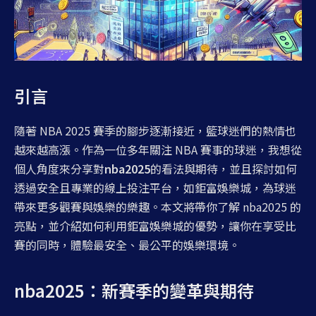
引言
隨著 NBA 2025 賽季的腳步逐漸接近，籃球迷們的熱情也
越來越高漲。作為一位多年關注 NBA 賽事的球迷，我想從
個人角度來分享對
nba2025
的看法與期待，並且探討如何
透過安全且專業的線上投注平台，如鉅富娛樂城，為球迷
帶來更多觀賽與娛樂的樂趣。本文將帶你了解 nba2025 的
亮點，並介紹如何利用鉅富娛樂城的優勢，讓你在享受比
賽的同時，體驗最安全、最公平的娛樂環境。
nba2025：新賽季的變革與期待