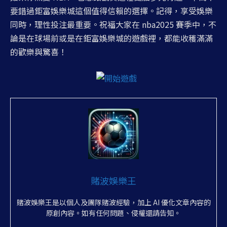
要錯過鉅富娛樂城這個值得信賴的選擇。記得，享受娛樂
同時，理性投注最重要。祝福大家在 nba2025 賽季中，不
論是在球場前或是在鉅富娛樂城的遊戲裡，都能收穫滿滿
的歡樂與驚喜！
賭波娛樂王
賭波娛樂王是以個人及團隊賭波經驗，加上 AI 優化文章內容的
原創內容。如有任何問題、侵權還請告知。