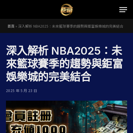
首頁
»
深入解析 NBA2025：未來籃球賽季的趨勢與鉅富娛樂城的完美結合
深入解析 NBA2025：未
來籃球賽季的趨勢與鉅富
娛樂城的完美結合
2025 年 5 月 23 日