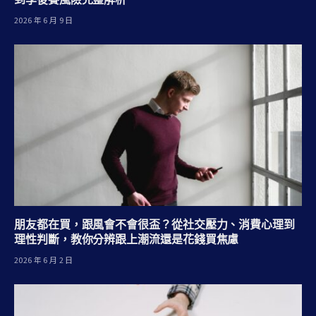
2026 年 6 月 9 日
朋友都在買，跟風會不會很盃？從社交壓力、消費心理到
理性判斷，教你分辨跟上潮流還是花錢買焦慮
2026 年 6 月 2 日