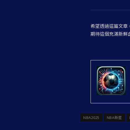
希望透過這篇文章，
期待這個充滿新鮮
NBA2025
NBA新星