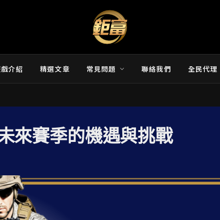
遊戲介紹
精選文章
常見問題
聯絡我們
全民代理
5：未來賽季的機遇與挑戰