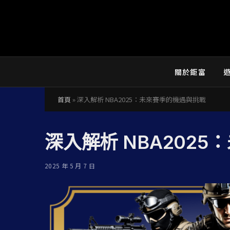
關於鉅富
首頁
»
深入解析 NBA2025：未來賽季的機遇與挑戰
深入解析 NBA202
2025 年 5 月 7 日