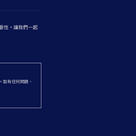
重要性。讓我們一起
容。如有任何問題、