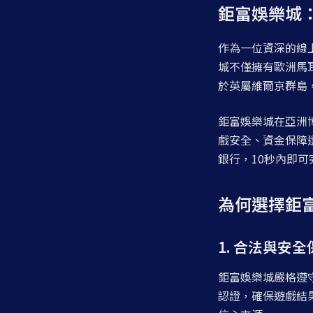
鉅富娛樂城：
作為一位資深的線
城不僅擁有歐洲馬耳
於英屬維爾京群島
鉅富娛樂城在亞洲
戲安全、資金保障
銀行，10秒內即
為何選擇鉅富
1. 合法與安全
鉅富娛樂城嚴格遵
認證，確保遊戲結果