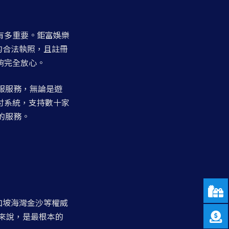
有多重要。鉅富娛樂
的合法執照，且註冊
夠完全放心。
服服務，無論是遊
付系統，支持數十家
的服務。
加坡海灣金沙等權威
迷來說，是最根本的