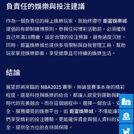
負責任的娛樂與投注建議
作為一個負責任的線上娛樂玩家，我始終遵守
鉅富娛樂城
提倡的有節制賭博原則。參與任何博彩活動前，必須確保
自己年滿18周歲，設定合理的投注預算，避免過度沉迷。
同時，鉅富娛樂城也提供多項限制與自我管理工具，幫助
玩家掌控娛樂節奏，享受健康且可持續的娛樂生活。
結論
展望即將來臨的
NBA2025
賽季，無論是賽事本身的精彩
程度，還是科技與娛樂的結合，都讓人感受到運動與數位
時代的完美融合。而在這個過程中，選擇一個合法、安
全、服務優質的娛樂平台，如
鉅富娛樂城
，不僅能讓球迷
們享受精彩的投注體驗，更能確保資金與個人資料的安
全，提供全方位的支持與保障。