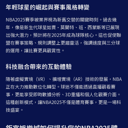
年輕球星的崛起與賽事風格轉變
NBA2025賽季被業界視為新舊交替的關鍵時刻。過去幾
年，像是新生代球星如賈·莫蘭特、班·西蒙斯等已展現
出強大潛力，預計將在2025年成為球隊核心。這也促使聯
盟在賽事策略、規則調整上更趨靈活，強調速度與三分球
的運用，讓比賽更具觀賞性。
科技融合帶來的互動體驗
隨著虛擬實境（VR）、擴增實境（AR）技術的發展，NBA
正在大力推動數位化轉型。球迷不僅能透過直播觀看賽
事，更能享受即時數據分析、3D重播和個人化觀賽介面。
這種創新模式，讓NBA2025不僅是體育賽事，更是一場科
技盛宴。
鉅富娛樂城如何提升您的NBA2025體