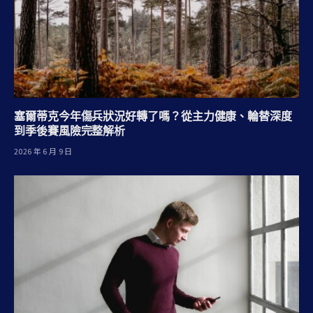
塞爾蒂克今年傷兵狀況好轉了嗎？從主力健康、輪替深度
到季後賽風險完整解析
2026 年 6 月 9 日