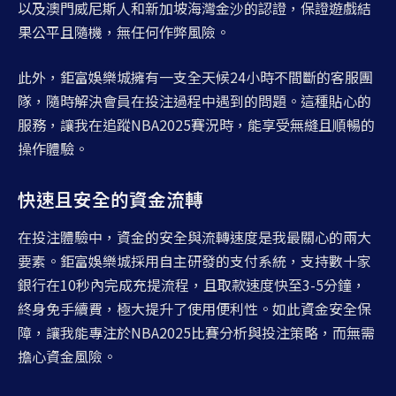
以及澳門威尼斯人和新加坡海灣金沙的認證，保證遊戲結
果公平且隨機，無任何作弊風險。
此外，鉅富娛樂城擁有一支全天候24小時不間斷的客服團
隊，隨時解決會員在投注過程中遇到的問題。這種貼心的
服務，讓我在追蹤NBA2025賽況時，能享受無縫且順暢的
操作體驗。
快速且安全的資金流轉
在投注體驗中，資金的安全與流轉速度是我最關心的兩大
要素。鉅富娛樂城採用自主研發的支付系統，支持數十家
銀行在10秒內完成充提流程，且取款速度快至3-5分鐘，
終身免手續費，極大提升了使用便利性。如此資金安全保
障，讓我能專注於NBA2025比賽分析與投注策略，而無需
擔心資金風險。