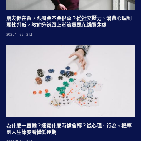
朋友都在買，跟風會不會很盃？從社交壓力、消費心理到
理性判斷，教你分辨跟上潮流還是花錢買焦慮
2026 年 6 月 2 日
為什麼一直輸？運氣什麼時候會轉？從心理、行為、機率
到人生節奏看懂低運期