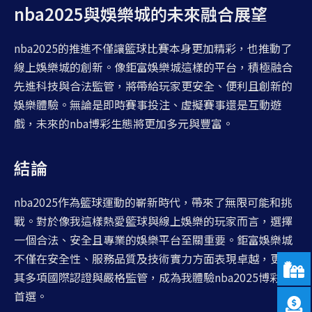
nba2025與娛樂城的未來融合展望
nba2025的推進不僅讓籃球比賽本身更加精彩，也推動了
線上娛樂城的創新。像鉅富娛樂城這樣的平台，積極融合
先進科技與合法監管，將帶給玩家更安全、便利且創新的
娛樂體驗。無論是即時賽事投注、虛擬賽事還是互動遊
戲，未來的nba博彩生態將更加多元與豐富。
結論
nba2025作為籃球運動的嶄新時代，帶來了無限可能和挑
戰。對於像我這樣熱愛籃球與線上娛樂的玩家而言，選擇
一個合法、安全且專業的娛樂平台至關重要。鉅富娛樂城
不僅在安全性、服務品質及技術實力方面表現卓越，更以
其多項國際認證與嚴格監管，成為我體驗nba2025博彩的
首選。