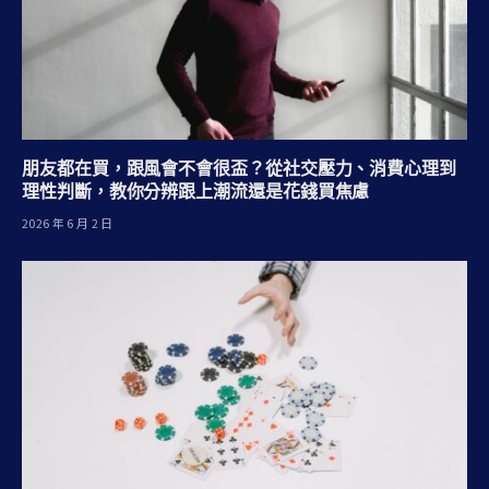
朋友都在買，跟風會不會很盃？從社交壓力、消費心理到
理性判斷，教你分辨跟上潮流還是花錢買焦慮
2026 年 6 月 2 日