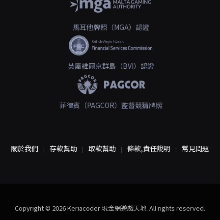
馬耳他牌照（MGA）認證
英屬維爾京群島（BVI）認證
菲律賓（PAGCOR）監督競猜牌照
關於我們
存款幫助
取款幫助
條款,責任說明
常見問題
Copyright © 2026 Keriacoder 現金網遊戲天地. All rights reserved.