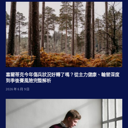
塞爾蒂克今年傷兵狀況好轉了嗎？從主力健康、輪替深度
到季後賽風險完整解析
2026 年 6 月 9 日