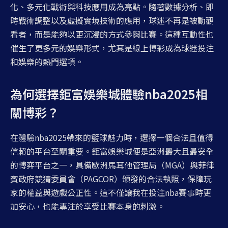
化、多元化戰術與科技應用成為亮點。隨著數據分析、即
時戰術調整以及虛擬實境技術的應用，球迷不再是被動觀
看者，而是能夠以更沉浸的方式參與比賽。這種互動性也
催生了更多元的娛樂形式，尤其是線上博彩成為球迷投注
和娛樂的熱門選項。
為何選擇鉅富娛樂城體驗nba2025相
關博彩？
在體驗nba2025帶來的籃球魅力時，選擇一個合法且值得
信賴的平台至關重要。鉅富娛樂城便是亞洲最大且最安全
的博弈平台之一，具備歐洲馬耳他管理局（MGA）與菲律
賓政府競猜委員會（PAGCOR）頒發的合法執照，保障玩
家的權益與遊戲公正性。這不僅讓我在投注nba賽事時更
加安心，也能專注於享受比賽本身的刺激。