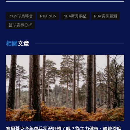
2025球員轉會
NBA2025
NBA新秀展望
NBA賽季預測
籃球賽事分析
相關
文章
塞爾蒂克今年傷兵狀況好轉了嗎？從主力健康、輪替深度