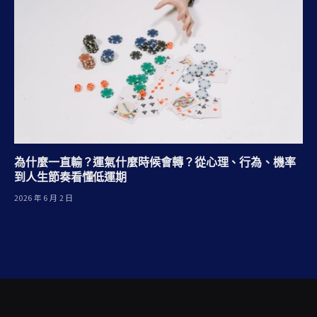
為什麼一直輸？運氣什麼時候會轉？從心理、行為、機率
到人生節奏看懂低運期
2026 年 6 月 2 日