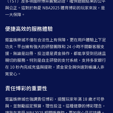
（TST）及多項國際博弈展覽認證，確保遊戲結果的公平
與公正。這對於熱愛 NBA2025 體育博彩的玩家來說，是
一大保障。
便捷高效的服務體驗
鉅富娛樂城不僅在合法性上有保障，更在用戶體驗上下足
功夫。平台擁有強大的研發團隊和 24 小時不間斷客服支
援，無論是註冊、投注還是資金操作，都能享受到迅速且
親切的服務。特別是自主研發的支付系統，支持多家銀行
在 10 秒內完成充值與提款，資金安全與快速到帳讓人非
常安心。
責任博彩的重要性
鉅富娛樂城也強調責任博彩，提醒玩家年滿 18 歲才可參
與，並鼓勵設定預算，理性投注。這種健康的博彩理念，
讓我在享受 NBA2025 相關娛樂時，更加安心且可持續。