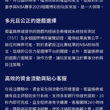
要參與NBA賽季2025相關博彩的玩家來說，是一大保障。
多元且公正的遊戲選擇
鉅富娛樂城提供的遊戲均經過全美權威系統技術測試
（TST）及多個國際博弈展覽認證，確保結果真實公平，
無任何舞弊可能。對於喜歡投注比賽結果的NBA粉絲而
言，這樣的公信力是選擇平台的關鍵。此外，鉅富娛樂城
的遊戲介面簡潔，操作方便，讓玩家能專注於賽事分析與
投注策略。
高效的資金流動與貼心客服
在投注體驗中，資金安全與流動性同樣重要。鉅富娛樂城
擁有自主研發的支付系統，支持多家銀行快速充提款，10
秒內即可完成，且全程終身免手續費。客服團隊24小時待
命，隨時為玩家解決疑難，使投注過程無後顧之憂。這種