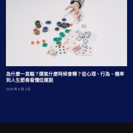
為什麼一直輸？運氣什麼時候會轉？從心理、行為、機率
到人生節奏看懂低運期
2026 年 6 月 2 日