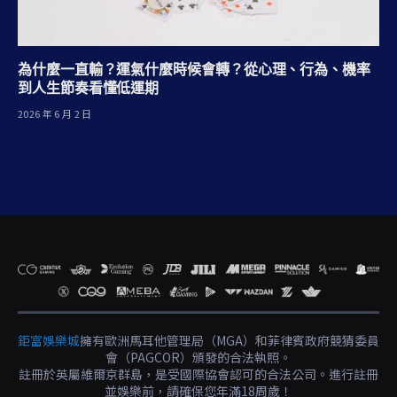
為什麼一直輸？運氣什麼時候會轉？從心理、行為、機率
到人生節奏看懂低運期
2026 年 6 月 2 日
鉅富娛樂城
擁有歐洲馬耳他管理局（MGA）和菲律賓政府競猜委員
會（PAGCOR）頒發的合法執照。
註冊於英屬維爾京群島，是受國際協會認可的合法公司。進行註冊
並娛樂前，請確保您年滿18周歲！