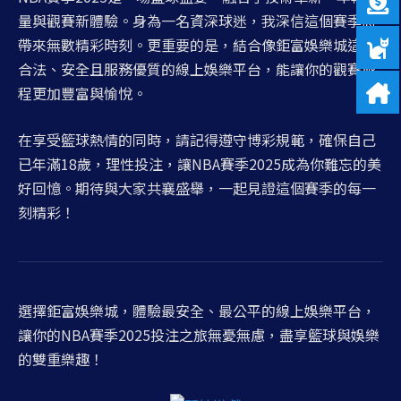
量與觀賽新體驗。身為一名資深球迷，我深信這個賽季將
帶來無數精彩時刻。更重要的是，結合像鉅富娛樂城這樣
合法、安全且服務優質的線上娛樂平台，能讓你的觀賽旅
程更加豐富與愉悅。
在享受籃球熱情的同時，請記得遵守博彩規範，確保自己
已年滿18歲，理性投注，讓NBA賽季2025成為你難忘的美
好回憶。期待與大家共襄盛舉，一起見證這個賽季的每一
刻精彩！
選擇鉅富娛樂城，體驗最安全、最公平的線上娛樂平台，
讓你的NBA賽季2025投注之旅無憂無慮，盡享籃球與娛樂
的雙重樂趣！