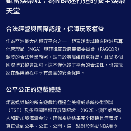
天堂
合法經營與國際認證，保障玩家權益
作為亞洲最大的博弈平台之一，鉅富娛樂城擁有歐洲馬耳
他管理局（MGA）與菲律賓政府競猜委員會（PAGCOR）
頒發的合法營業執照，註冊於英屬維爾京群島，且受多個
國際博彩協會認可。這不僅保證了平台的合法性，也讓玩
家在娛樂過程中享有最高的安全保障。
公平公正的遊戲體驗
鉅富娛樂城的所有遊戲均通過全美權威系統技術測試
（TST）及多項國際博弈展覽認證，如G2E、澳門威尼斯
人和新加坡海灣金沙，確保系統結果完全隨機且無舞弊，
真正做到公平、公正、公開。這一點對於熱愛NBA賽季