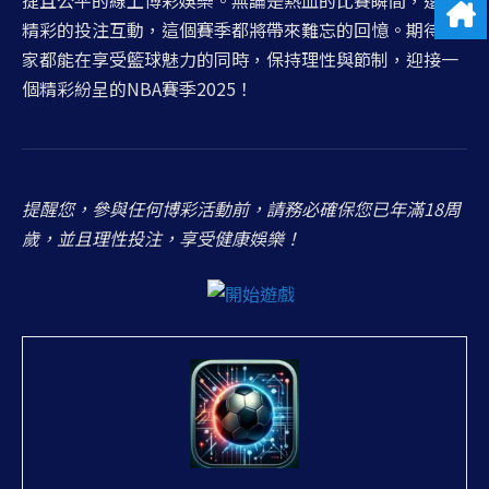
精彩的投注互動，這個賽季都將帶來難忘的回憶。期待大
家都能在享受籃球魅力的同時，保持理性與節制，迎接一
個精彩紛呈的NBA賽季2025！
提醒您，參與任何博彩活動前，請務必確保您已年滿18周
歲，並且理性投注，享受健康娛樂！