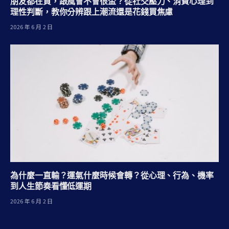
朋友都在買，跟風會不會很盃？從社交壓力、消費心理到
理性判斷，教你分辨跟上潮流還是花錢買焦慮
2026 年 6 月 2 日
為什麼一直輸？運氣什麼時候會轉？從心理、行為、機率
到人生節奏看懂低運期
2026 年 6 月 2 日