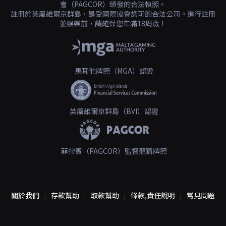
會（PAGCOR）頒發的合法執照。
註冊於英屬維爾京群島，是受國際協會認可的合法公司。進行註冊
並娛樂前，請確保您年滿18周歲！
馬耳他牌照（MGA）認證
英屬維爾京群島（BVI）認證
菲律賓（PAGCOR）監督競猜牌照
關於我們
存款幫助
取款幫助
條款,責任說明
常見問題