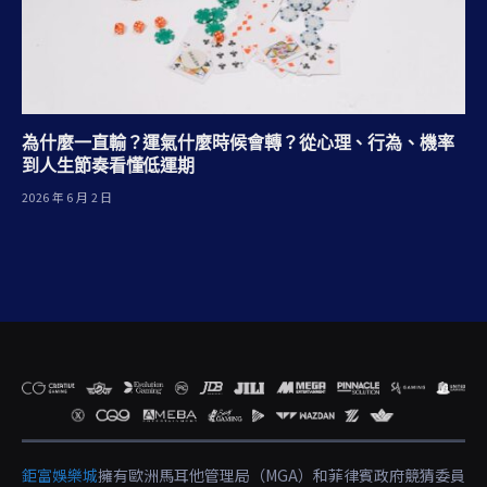
為什麼一直輸？運氣什麼時候會轉？從心理、行為、機率
到人生節奏看懂低運期
2026 年 6 月 2 日
鉅富娛樂城
擁有歐洲馬耳他管理局（MGA）和菲律賓政府競猜委員