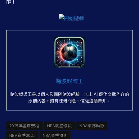
吧！
賭波娛樂王
賭波娛樂王是以個人及團隊賭波經驗，加上 AI 優化文章內容的
原創內容。如有任何問題、侵權還請告知。
2025年籃球賽程
NBA明星球員
NBA球隊動態
NBA賽季2025
NBA賽季預測