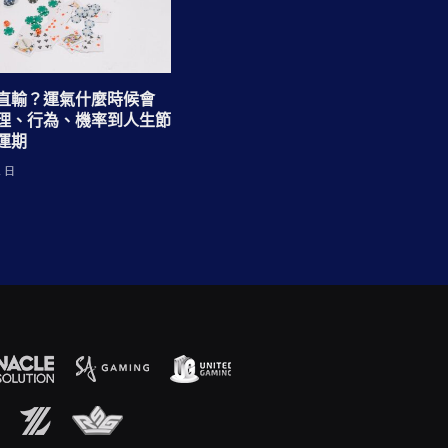
直輸？運氣什麼時候會
理、行為、機率到人生節
運期
2 日