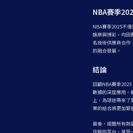
NBA賽季2
NBA賽季2025
娛樂與博彩，均因
名技術供應商合作
的融合發展。
結論
回顧NBA賽季20
數據的深度應用，
上，為球迷帶來了
業的結合將更加緊
最後，提醒所有熱
信賴的平台，享受一