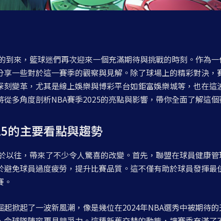
25的到來，籃球迷們再次迎來一個充滿期待與挑戰的時刻。作為
分享一些對於這一賽季的觀察與見解。除了球場上的精彩對決，
深刻變革，尤其是線上娛樂與博彩平台如鉅富娛樂城等，也在這
從多角度剖析NBA賽季2025的亮點與影響，帶你全面了解這
025的主要看點與趨勢
相較於以往，帶來了不少令人驚喜的改變。首先，聯盟在球員健康
於避免球員過度疲勞，提升比賽品質。這不僅有助於球員發揮最
賽。
起掀起了一波新風潮，像是幾位在2024年NBA選秀中被期待
，令球隊陣容更具競爭力。這種新舊交替的動態，讓賽季充滿了