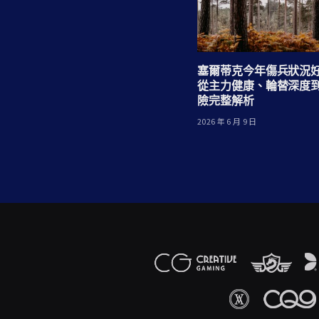
塞爾蒂克今年傷兵狀況
從主力健康、輪替深度
險完整解析
2026 年 6 月 9 日