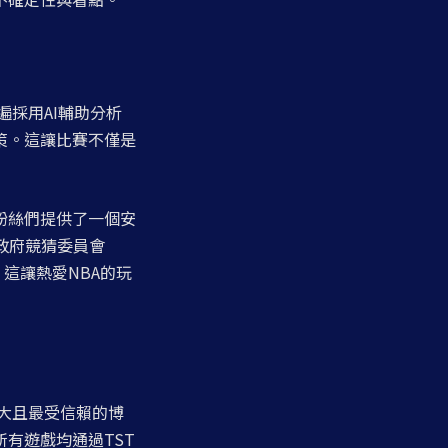
遍採用AI輔助分析
策。這讓比賽不僅是
粉絲們提供了一個安
政府競猜委員會
這讓熱愛NBA的玩
最大且最受信賴的博
有遊戲均通過TST