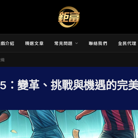
遊戲介紹
精選文章
常見問題
聯絡我們
全民代理
交織
25：變革、挑戰與機遇的完