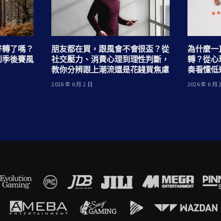
好轉了嗎？
朋友都在買，跟風會不會很盃？從
為什麼一
到季後賽風
社交壓力、消費心理到理性判斷，
轉？從心
教你分辨跟上潮流還是花錢買焦慮
奏看懂低
2026 年 6 月 2 日
2026 年 6 月 