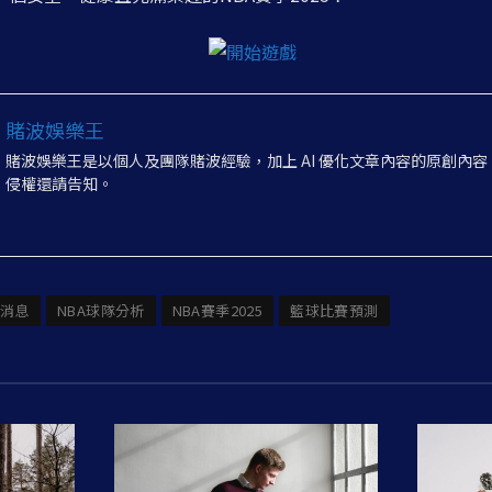
賭波娛樂王
賭波娛樂王是以個人及團隊賭波經驗，加上 AI 優化文章內容的原創內
侵權還請告知。
新消息
NBA球隊分析
NBA賽季2025
籃球比賽預測