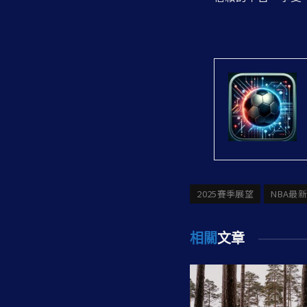
2025賽季展望
NBA最
相關
文章