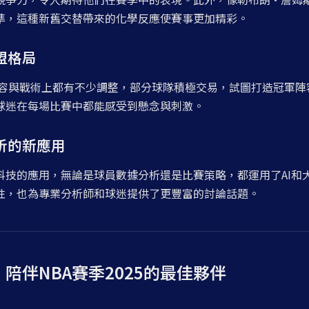
準，這種新舊交替帶來的化學反應使賽事更加精彩。
盟格局
在陣容與戰術上都有不少調整，部分球隊積極交易，試圖打造冠軍
球迷在每場比賽中都能感受到懸念與刺激。
析的新應用
視科技的應用，無論是球員數據分析還是比賽策略，都運用了AI和
性，也為專業分析師和球迷提供了更豐富的討論話題。
陪伴NBA賽季2025的最佳夥伴