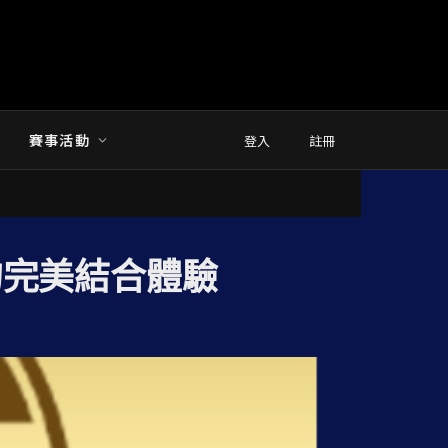
賽事活動
登入
註冊
的完美結合體驗