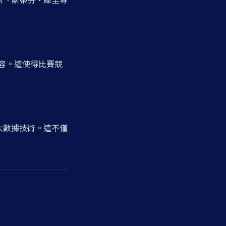
陣容。這使得比賽競
大數據技術。這不僅