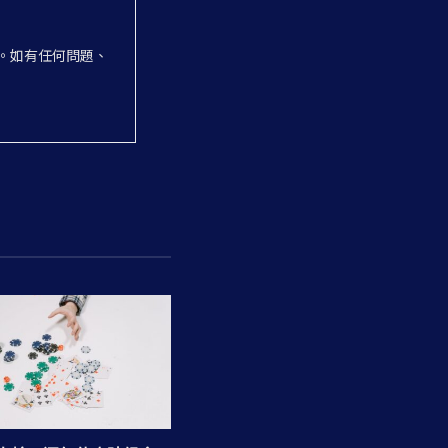
容。如有任何問題、