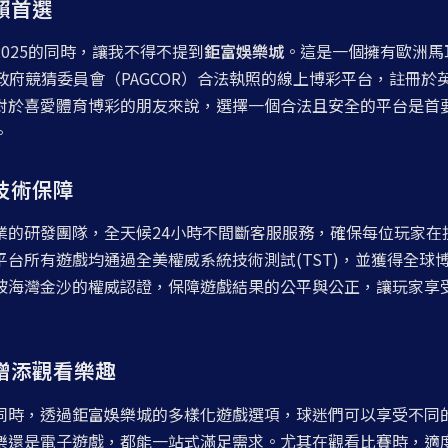
賴首選
2025的同時，讓我不得不提到
鉅富娛樂城
。這是一個擁有歐洲馬
政府競猜委員會（PAGCOR）合法執照的線上博彩平台，註冊於
對於喜愛體育博彩的朋友來說，選擇一個合法且安全的平台是首
。
技術保障
業的研發團隊，全天候24小時不間斷客服服務，確保每位玩家在
台所有遊戲均通過全美權威系統技術測試(TST)，並獲得全球博
坡海灣金沙的權威認證，保障遊戲結果的公平與公正，讓玩家享
增添觀看樂趣
的同時，透過鉅富娛樂城的多樣化遊戲選項，球迷們可以享受不同
樂還是電子遊戲，都能一站式滿足需求。尤其在觀看比賽時，適