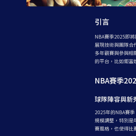
引言
NBA賽季2025
展現技術與團隊合
多年觀賽與參與相
的平台，比如鉅富
NBA賽季20
球隊陣容與新
2025年的NBA
規模調整，特別是
賽風格，也使得比