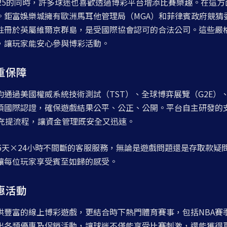
025的同時，許多球迷也喜歡透過博彩平台增添比賽樂趣。在這方
鉅富娛樂城擁有歐洲馬耳他管理局（MGA）和菲律賓政府競猜委員
註冊於英屬維爾京群島，是受國際協會認可的合法公司。這些嚴
，讓玩家能安心參與博彩活動。
重保障
均通過美國權威系統技術測試（TST）、全球博弈展覽（G2E）
項國際認證，確保遊戲結果公平、公正、公開。平台自主研發的
成充提流程，讓資金管理既安全又迅速。
65天×24小時不間斷的客服服務，無論是遊戲問題還是存取款疑
讓每位玩家享受賓至如歸的感受。
惠活動
豐富的線上博彩遊戲，更結合時下熱門體育賽事，包括NBA賽季
出各類優惠及促銷活動，讓球迷不僅能享受比賽刺激，還能獲得