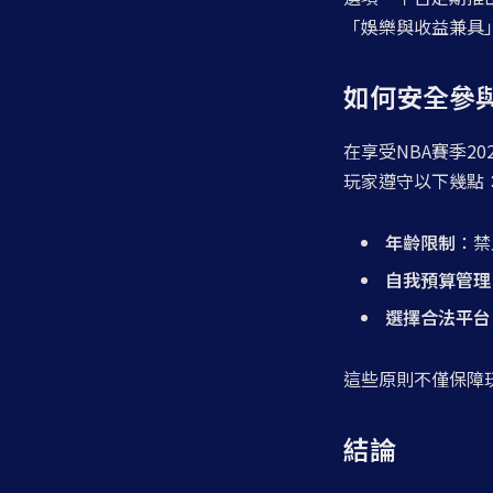
「娛樂與收益兼具
如何安全參與
在享受NBA賽季2
玩家遵守以下幾點
年齡限制
：禁
自我預算管理
選擇合法平台
這些原則不僅保障
結論