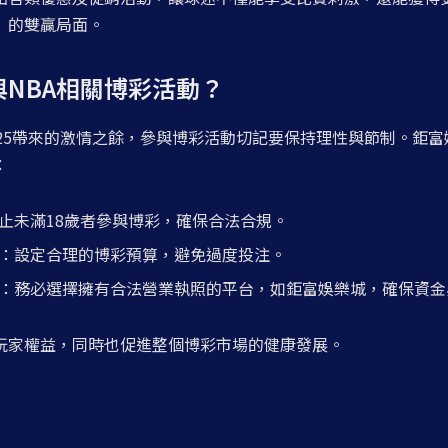
」的雙贏局面。
NBA相關博彩活動？
025帶來的激情之餘，參與博彩活動切記要保持理性與節制。鉅
：
止未滿18歲者參與博彩，確保合法合規。
：設定合理的博彩預算，避免過度投注。
：務必選擇擁有合法營業執照的平台，如鉅富娛樂城，確保資金
玩家權益，同時也促進整個博彩市場的健康發展。