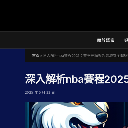
關於鉅富
首頁
»
深入解析nba賽程2025：賽季亮點與娛樂城安全體
深入解析nba賽程20
2025 年 5 月 22 日