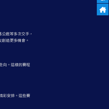
基公鹿等多次交手，
友創造更多機會。
季走向。這樣的賽程
有精彩安排。這些賽