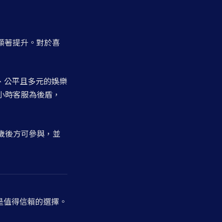
顯著提升。對於喜
、公平且多元的娛樂
小時客服為後盾，
歲後方可參與，並
對是值得信賴的選擇。