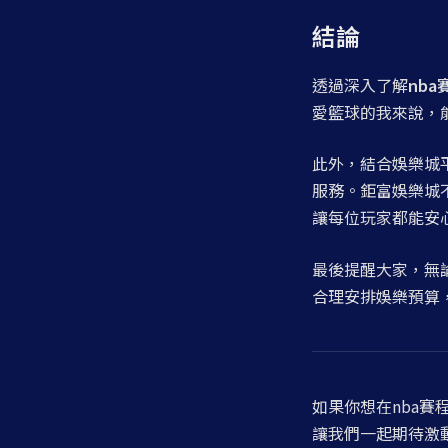
結論
透過深入了解
nba
愛籃球的我來說，
此外，結合娛樂城
服務。鉅富娛樂城
讓每位玩家都能安
最後提醒大家，無
合理安排娛樂預算
如果你想在nba賽
讓我們一起期待激