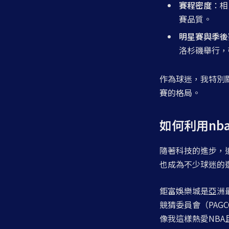
賽程密度
：相
賽品質。
明星賽與季後
洛杉磯舉行，
作為球迷，我特別
賽的格局。
如何利用nb
隨著科技的進步，
也成為不少球迷的
鉅富娛樂城是亞洲
競猜委員會（PA
像我這樣熱愛NB