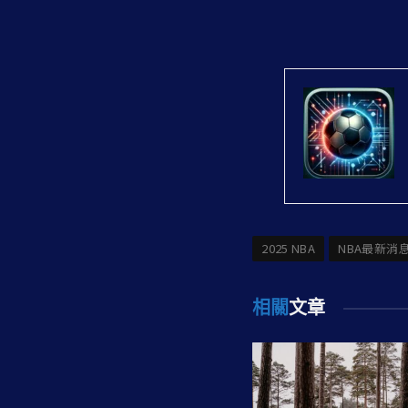
2025 NBA
NBA最新消
相關
文章