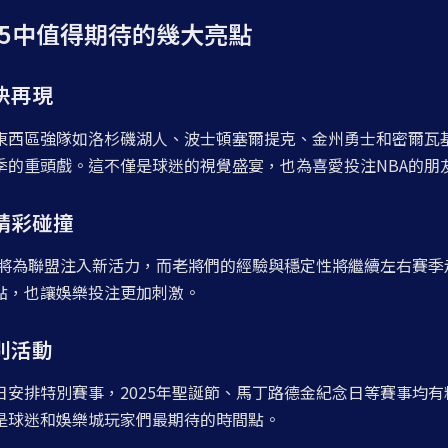
025中值得期待的幾大亮點
決再現
東西區強隊如洛杉磯湖人、波士頓塞爾提克、金州勇士和密爾瓦
季的重頭戲。這不僅是球迷的視覺盛宴，也為喜愛投注NBA的朋
精彩碰撞
加入將為聯盟注入新活力，而老將們的經驗與穩定性將繼續左右賽
點，也讓娛樂投注更加刺激。
別活動
日安排特別賽事，2025年聖誕節、馬丁路德金紀念日等賽事均
是球迷和娛樂城玩家們最期待的時間點。