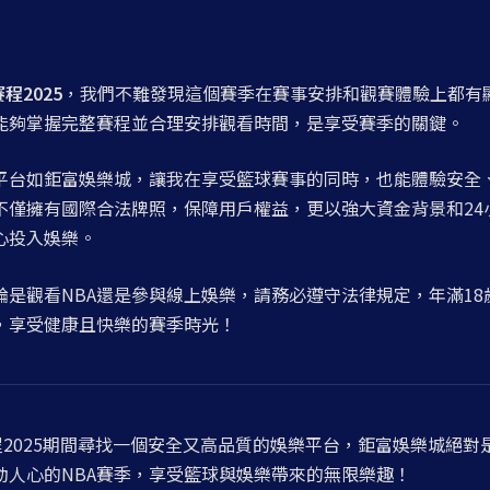
賽程2025
，我們不難發現這個賽季在賽事安排和觀賽體驗上都有
能夠掌握完整賽程並合理安排觀看時間，是享受賽季的關鍵。
平台如鉅富娛樂城，讓我在享受籃球賽事的同時，也能體驗安全
不僅擁有國際合法牌照，保障用戶權益，更以強大資金背景和24
心投入娛樂。
論是觀看NBA還是參與線上娛樂，請務必遵守法律規定，年滿18
，享受健康且快樂的賽季時光！
程2025期間尋找一個安全又高品質的娛樂平台，鉅富娛樂城絕
動人心的NBA賽季，享受籃球與娛樂帶來的無限樂趣！