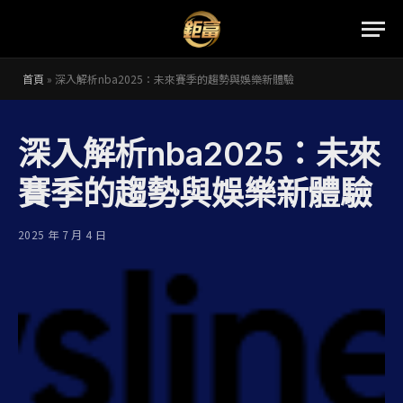
首頁
»
深入解析nba2025：未來賽季的趨勢與娛樂新體驗
深入解析nba2025：未來
賽季的趨勢與娛樂新體驗
2025 年 7 月 4 日