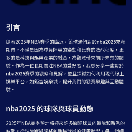
引言
隨著2025年NBA賽季的臨近，籃球迷們對於
nba2025
充滿
期待。不僅是因為球員陣容的變動和比賽的激烈程度，更
多的是科技與娛樂產業的融合，為觀眾帶來前所未有的體
驗。作為一位長期關注NBA的愛好者，我想分享一些對於
nba2025
賽季的觀察和見解，並且探討如何利用現代線上
娛樂平台，如鉅富娛樂城，提升我們的觀賽樂趣與互動體
驗。
nba2025 的球隊與球員動態
2025年NBA賽季預計將迎來許多關鍵球員的轉隊和新秀的
崛起。從球隊戰術調整到明星球員的健康狀況，每一個細