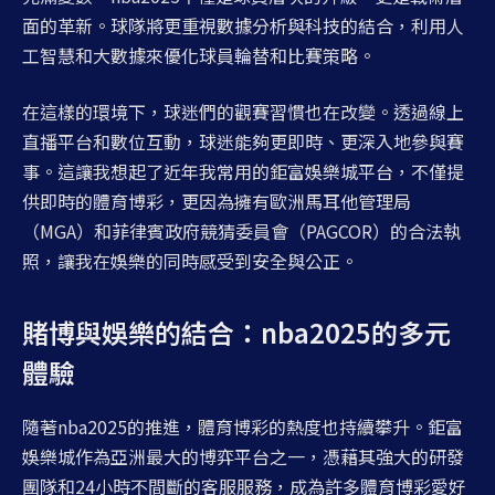
面的革新。球隊將更重視數據分析與科技的結合，利用人
工智慧和大數據來優化球員輪替和比賽策略。
在這樣的環境下，球迷們的觀賽習慣也在改變。透過線上
直播平台和數位互動，球迷能夠更即時、更深入地參與賽
事。這讓我想起了近年我常用的鉅富娛樂城平台，不僅提
供即時的體育博彩，更因為擁有歐洲馬耳他管理局
（MGA）和菲律賓政府競猜委員會（PAGCOR）的合法執
照，讓我在娛樂的同時感受到安全與公正。
賭博與娛樂的結合：nba2025的多元
體驗
隨著nba2025的推進，體育博彩的熱度也持續攀升。鉅富
娛樂城作為亞洲最大的博弈平台之一，憑藉其強大的研發
團隊和24小時不間斷的客服服務，成為許多體育博彩愛好