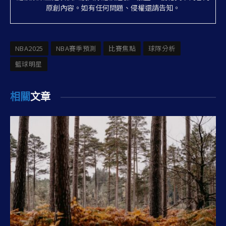
原創內容。如有任何問題、侵權還請告知。
NBA2025
NBA賽季預測
比賽焦點
球隊分析
籃球明星
相關
文章