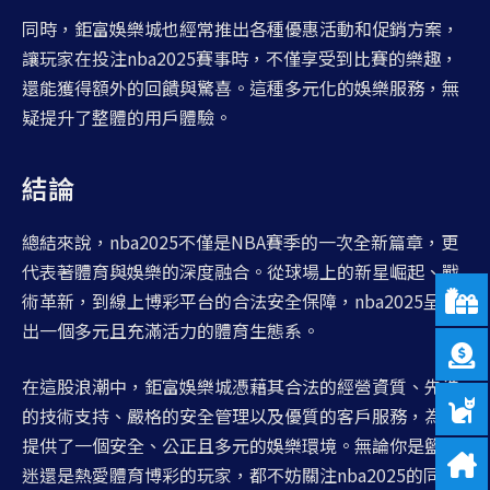
同時，鉅富娛樂城也經常推出各種優惠活動和促銷方案，
讓玩家在投注nba2025賽事時，不僅享受到比賽的樂趣，
還能獲得額外的回饋與驚喜。這種多元化的娛樂服務，無
疑提升了整體的用戶體驗。
結論
總結來說，nba2025不僅是NBA賽季的一次全新篇章，更
代表著體育與娛樂的深度融合。從球場上的新星崛起、戰
術革新，到線上博彩平台的合法安全保障，nba2025呈現
出一個多元且充滿活力的體育生態系。
在這股浪潮中，鉅富娛樂城憑藉其合法的經營資質、先進
的技術支持、嚴格的安全管理以及優質的客戶服務，為我
提供了一個安全、公正且多元的娛樂環境。無論你是籃球
迷還是熱愛體育博彩的玩家，都不妨關注nba2025的同