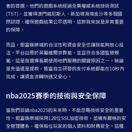
者的首選。他們的遊戲系統經過全美權威系統技術測試
(TST)，並獲得澳門威尼斯人、新加坡海灣金沙等多個國
際認證，確保遊戲結果公平透明，這對我來說是非常重要
的保障。
而且，鉅富娛樂城的合法性和資金安全也讓我能夠放心投
注。平台註冊於英屬維爾京群島，並且符合多國監管規
範，這是我選擇長期使用他們服務的關鍵原因之一。無論
是充值還是提款，鉅富自主研發的支付系統都能在10秒內
完成，讓資金流轉快速又安心。
nba2025賽季的技術與安全保障
當我們談論nba2025的未來時，不能忽略技術安全的重要
性。鉅富娛樂城採用128位SSL加密技術，並擁有嚴格的安
全管理體系，確保每位玩家的個人資料和財務安全。這種