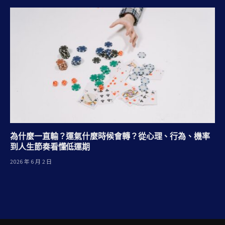
為什麼一直輸？運氣什麼時候會轉？從心理、行為、機率
到人生節奏看懂低運期
2026 年 6 月 2 日