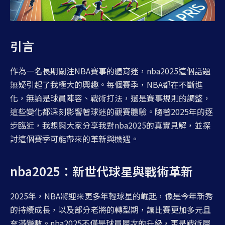
引言
作為一名長期關注NBA賽事的體育迷，nba2025這個話題
無疑引起了我極大的興趣。每個賽季，NBA都在不斷進
化，無論是球員陣容、戰術打法，還是賽事規則的調整，
這些變化都深刻影響著球迷的觀賽體驗。隨著2025年的逐
步臨近，我想與大家分享我對nba2025的真實見解，並探
討這個賽季可能帶來的革新與機遇。
nba2025：新世代球星與戰術革新
2025年，NBA將迎來更多年輕球星的崛起，像是今年新秀
的持續成長，以及部分老將的轉型期，讓比賽更加多元且
充滿變數。nba2025不僅是球員層次的升級，更是戰術層