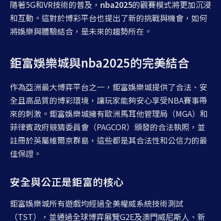
隨著5G和VR技術的普及，
nba2025
的觀賽模式將更加沉浸
和互動。這對於博彩平台也提出了新的挑戰與機會，如何
將娛樂與體驗結合，是未來的趨勢所在。
鉅富娛樂城與nba2025的完美結合
作為亞洲最大博弈平台之一，鉅富娛樂城提供了合法、安
全且高品質的博彩環境，讓玩家能夠安心享受NBA賽事帶
來的刺激。鉅富娛樂城擁有歐洲馬耳他管理局（MGA）和
菲律賓政府競猜委員會（PAGCOR）頒發的合法執照，並
註冊於英屬維爾京群島，這些都是其合法性和公信力的最
佳保證。
安全與公正是鉅富的核心
鉅富娛樂城所有遊戲均經過全美權威系統技術測試
（TST），並通過全球博弈展覽G2E及澳門威尼斯人、新