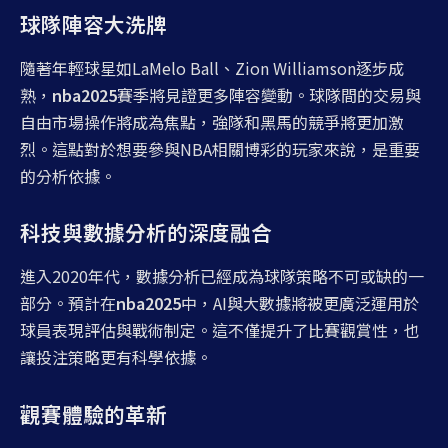
球隊陣容大洗牌
隨著年輕球星如LaMelo Ball、Zion Williamson逐步成
熟，
nba2025
賽季將見證更多陣容變動。球隊間的交易與
自由市場操作將成為焦點，強隊和黑馬的競爭將更加激
烈。這點對於想要參與NBA相關博彩的玩家來說，是重要
的分析依據。
科技與數據分析的深度融合
進入2020年代，數據分析已經成為球隊策略不可或缺的一
部分。預計在
nba2025
中，AI與大數據將被更廣泛運用於
球員表現評估與戰術制定。這不僅提升了比賽觀賞性，也
讓投注策略更有科學依據。
觀賽體驗的革新