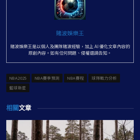
賭波娛樂王
賭波娛樂王是以個人及團隊賭波經驗，加上 AI 優化文章內容的
原創內容。如有任何問題、侵權還請告知。
NBA2025
NBA賽季預測
NBA賽程
球隊戰力分析
籃球新星
相關
文章