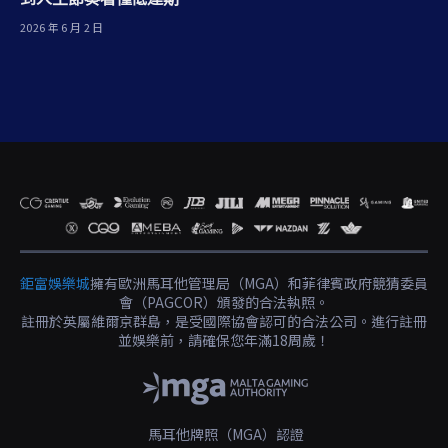
2026 年 6 月 2 日
鉅富娛樂城
擁有歐洲馬耳他管理局（MGA）和菲律賓政府競猜委員
會（PAGCOR）頒發的合法執照。
註冊於英屬維爾京群島，是受國際協會認可的合法公司。進行註冊
並娛樂前，請確保您年滿18周歲！
馬耳他牌照（MGA）認證