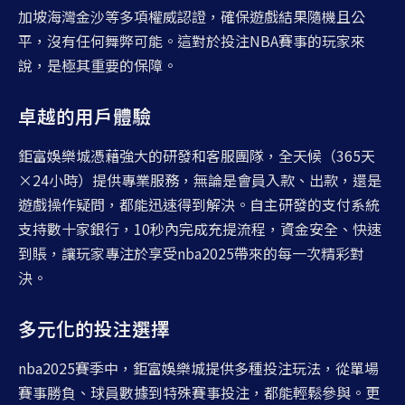
加坡海灣金沙等多項權威認證，確保遊戲結果隨機且公
平，沒有任何舞弊可能。這對於投注NBA賽事的玩家來
說，是極其重要的保障。
卓越的用戶體驗
鉅富娛樂城憑藉強大的研發和客服團隊，全天候（365天
×24小時）提供專業服務，無論是會員入款、出款，還是
遊戲操作疑問，都能迅速得到解決。自主研發的支付系統
支持數十家銀行，10秒內完成充提流程，資金安全、快速
到賬，讓玩家專注於享受nba2025帶來的每一次精彩對
決。
多元化的投注選擇
nba2025賽季中，鉅富娛樂城提供多種投注玩法，從單場
賽事勝負、球員數據到特殊賽事投注，都能輕鬆參與。更