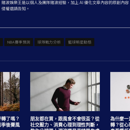
賭波娛樂王是以個人及團隊賭波經驗，加上 AI 優化文章內容的原創內
侵權還請告知。
NBA賽季預測
球隊戰力分析
籃球明星動態
好轉了嗎？
朋友都在買，跟風會不會很盃？從
為什麼一
到季後賽風
社交壓力、消費心理到理性判斷，
轉？從心