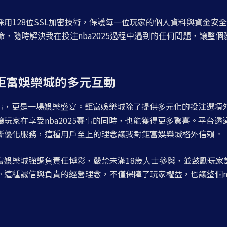
採用128位SSL加密技術，保護每一位玩家的個人資料與資金安
命，隨時解決我在投注nba2025過程中遇到的任何問題，讓整
5與鉅富娛樂城的多元互動
是賽事，更是一場娛樂盛宴。鉅富娛樂城除了提供多元化的投注選
玩家在享受nba2025賽事的同時，也能獲得更多驚喜。平台透
斷優化服務，這種用戶至上的理念讓我對鉅富娛樂城格外信賴。
富娛樂城強調負責任博彩，嚴禁未滿18歲人士參與，並鼓勵玩家
這種誠信與負責的經營理念，不僅保障了玩家權益，也讓整個nb