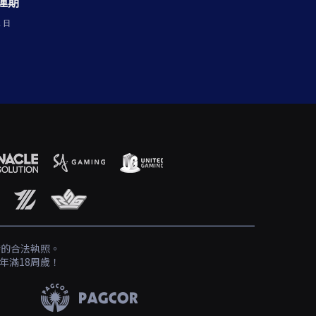
運期
2 日
發的合法執照。
年滿18周歲！