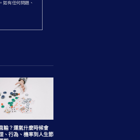
容。如有任何問題、
直輸？運氣什麼時候會
理、行為、機率到人生節