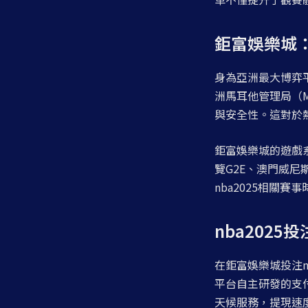
鉅富娛樂城：
身為亞洲最大博弈
洲馬耳他管理局（M
與安全性。這對於熱
鉅富娛樂城的遊戲
覽G2E、澳門威
nba2025相關
nba202
在鉅富娛樂城投注n
平台自主研發的支
天候服務，提現速