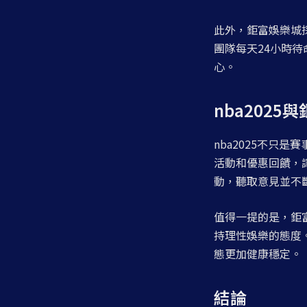
此外，鉅富娛樂城
團隊每天24小時待
心。
nba202
nba2025不只
活動和優惠回饋，讓
動，聽取意見並不
值得一提的是，鉅
持理性娛樂的態度。
態更加健康穩定。
結論