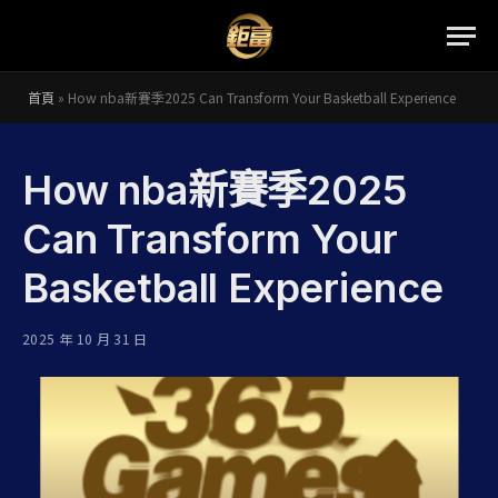
首頁
»
How nba新賽季2025 Can Transform Your Basketball Experience
How nba新賽季2025
Can Transform Your
Basketball Experience
2025 年 10 月 31 日