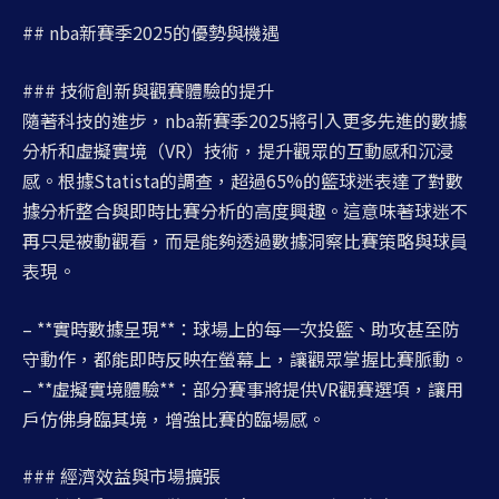
## nba新賽季2025的優勢與機遇
### 技術創新與觀賽體驗的提升
隨著科技的進步，nba新賽季2025將引入更多先進的數據
分析和虛擬實境（VR）技術，提升觀眾的互動感和沉浸
感。根據Statista的調查，超過65%的籃球迷表達了對數
據分析整合與即時比賽分析的高度興趣。這意味著球迷不
再只是被動觀看，而是能夠透過數據洞察比賽策略與球員
表現。
– **實時數據呈現**：球場上的每一次投籃、助攻甚至防
守動作，都能即時反映在螢幕上，讓觀眾掌握比賽脈動。
– **虛擬實境體驗**：部分賽事將提供VR觀賽選項，讓用
戶仿佛身臨其境，增強比賽的臨場感。
### 經濟效益與市場擴張