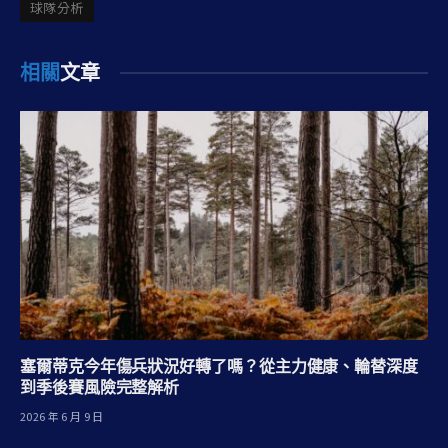
球隊分析
相關
文章
塞爾蒂克今年傷兵狀況好轉了嗎？從主力健康、輪替深度
到季後賽風險完整解析
2026 年 6 月 9 日