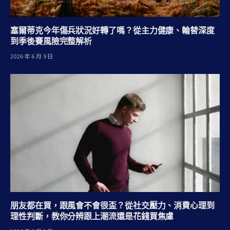
塞爾蒂克今年傷兵狀況好轉了嗎？從主力健康、輪替深度
到季後賽風險完整解析
2026 年 6 月 9 日
朋友都在買，跟風會不會很盃？從社交壓力、消費心理到
理性判斷，教你分辨跟上潮流還是花錢買焦慮