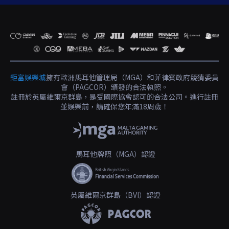
鉅富娛樂城
擁有歐洲馬耳他管理局（MGA）和菲律賓政府競猜委員
會（PAGCOR）頒發的合法執照。
註冊於英屬維爾京群島，是受國際協會認可的合法公司。進行註冊
並娛樂前，請確保您年滿18周歲！
馬耳他牌照（MGA）認證
英屬維爾京群島（BVI）認證