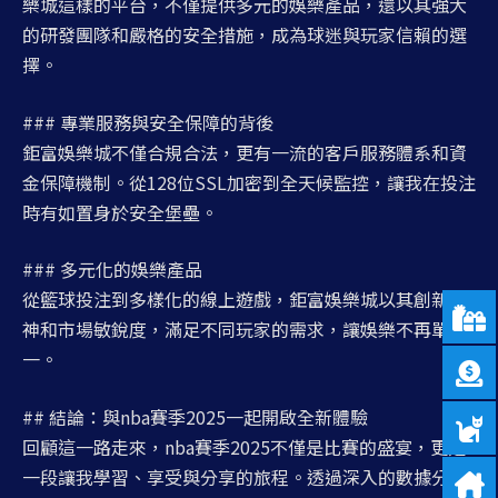
樂城這樣的平台，不僅提供多元的娛樂產品，還以其強大
的研發團隊和嚴格的安全措施，成為球迷與玩家信賴的選
擇。
### 專業服務與安全保障的背後
鉅富娛樂城不僅合規合法，更有一流的客戶服務體系和資
金保障機制。從128位SSL加密到全天候監控，讓我在投注
時有如置身於安全堡壘。
### 多元化的娛樂產品
從籃球投注到多樣化的線上遊戲，鉅富娛樂城以其創新精
神和市場敏銳度，滿足不同玩家的需求，讓娛樂不再單
一。
## 結論：與nba賽季2025一起開啟全新體驗
回顧這一路走來，nba賽季2025不僅是比賽的盛宴，更是
一段讓我學習、享受與分享的旅程。透過深入的數據分