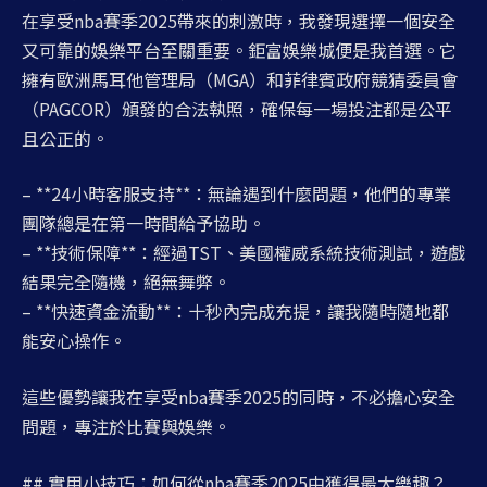
在享受nba賽季2025帶來的刺激時，我發現選擇一個安全
又可靠的娛樂平台至關重要。鉅富娛樂城便是我首選。它
擁有歐洲馬耳他管理局（MGA）和菲律賓政府競猜委員會
（PAGCOR）頒發的合法執照，確保每一場投注都是公平
且公正的。
– **24小時客服支持**：無論遇到什麼問題，他們的專業
團隊總是在第一時間給予協助。
– **技術保障**：經過TST、美國權威系統技術測試，遊戲
結果完全隨機，絕無舞弊。
– **快速資金流動**：十秒內完成充提，讓我隨時隨地都
能安心操作。
這些優勢讓我在享受nba賽季2025的同時，不必擔心安全
問題，專注於比賽與娛樂。
## 實用小技巧：如何從nba賽季2025中獲得最大樂趣？