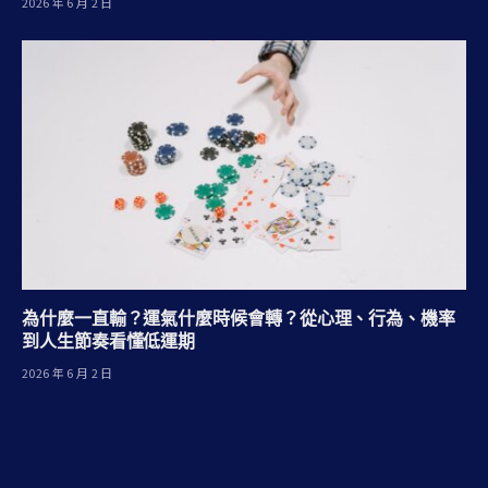
2026 年 6 月 2 日
為什麼一直輸？運氣什麼時候會轉？從心理、行為、機率
到人生節奏看懂低運期
2026 年 6 月 2 日