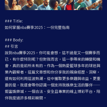
### Title:
如何掌握nba賽季2025：一份完整指南
### Body:
## 引言
說到nba賽季2025，你可能會想，這不過是又一個賽季而
已，有什麼特別呢？但對我而言，這一季帶來的轉變和機
會，真的是前所未有的。作為一個熱愛籃球多年的球迷與
業內觀察者，這篇文章想和你分享我的親身經歷、洞察，
還有如何利用這波熱潮，從中獲取更多樂趣與收益。更重
要的是，我還會帶你認識一個支持我娛樂生活的夥伴——
鉅富娛樂城，一個合法、安全且專業的線上博彩平台，陪
伴我度過許多精彩瞬間。