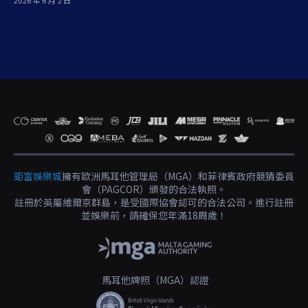
2026 年 6 月 2 日
鉅富娛樂城
擁有歐洲馬耳他管理局（MGA）和菲律賓政府競猜委員
會（PAGCOR）頒發的合法執照。
註冊於英屬維爾京群島，是受國際協會認可的合法公司。進行註冊
並娛樂前，請確保您年滿18周歲！
馬耳他牌照（MGA）認證