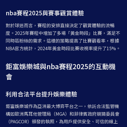
nba賽程2025與賽事觀賞體驗
對於球迷而言，賽程的安排直接決定了觀賞體驗的流暢
度。2025年賽程中增加了多場「黃金時段」比賽，滿足不
同時區粉絲的需求。這樣的策略提高了比賽觀看率，根據
NBA官方統計，2024年黃金時段比賽收視率提升了15%。
鉅富娛樂城與nba賽程2025的互動機
會
利用合法平台提升娛樂體驗
鉅富娛樂城作為亞洲最大博弈平台之一，依託合法監管機
構如歐洲馬耳他管理局（MGA）和菲律賓政府競猜委員會
（PAGCOR）頒發的執照，為用戶提供安全、可信的線上