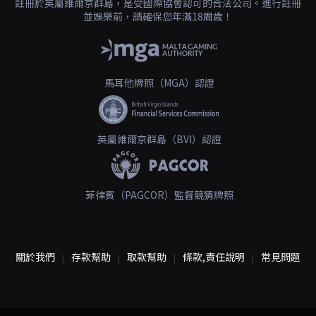
註冊於英屬維爾京群島，是受國際協會認可的合法公司。進行註冊
並娛樂前，請確保您年滿18周歲！
馬耳他牌照（MGA）認證
英屬維爾京群島（BVI）認證
菲律賓（PAGCOR）監督競猜牌照
關於我們
存款幫助
取款幫助
條款,責任說明
常見問題