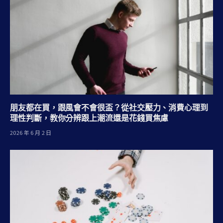
朋友都在買，跟風會不會很盃？從社交壓力、消費心理到
理性判斷，教你分辨跟上潮流還是花錢買焦慮
2026 年 6 月 2 日