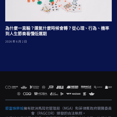
為什麼一直輸？運氣什麼時候會轉？從心理、行為、機率
到人生節奏看懂低運期
2026 年 6 月 2 日
鉅富娛樂城
擁有歐洲馬耳他管理局（MGA）和菲律賓政府競猜委員
會（PAGCOR）頒發的合法執照。