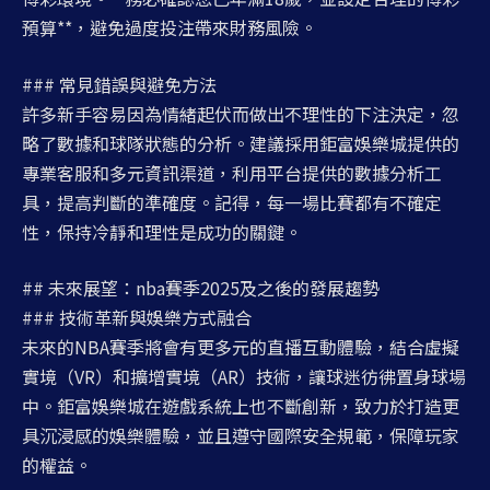
預算**，避免過度投注帶來財務風險。
### 常見錯誤與避免方法
許多新手容易因為情緒起伏而做出不理性的下注決定，忽
略了數據和球隊狀態的分析。建議採用鉅富娛樂城提供的
專業客服和多元資訊渠道，利用平台提供的數據分析工
具，提高判斷的準確度。記得，每一場比賽都有不確定
性，保持冷靜和理性是成功的關鍵。
## 未來展望：nba賽季2025及之後的發展趨勢
### 技術革新與娛樂方式融合
未來的NBA賽季將會有更多元的直播互動體驗，結合虛擬
實境（VR）和擴增實境（AR）技術，讓球迷彷彿置身球場
中。鉅富娛樂城在遊戲系統上也不斷創新，致力於打造更
具沉浸感的娛樂體驗，並且遵守國際安全規範，保障玩家
的權益。