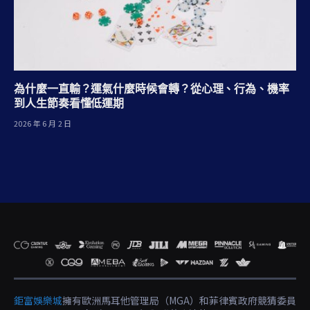
為什麼一直輸？運氣什麼時候會轉？從心理、行為、機率
到人生節奏看懂低運期
2026 年 6 月 2 日
鉅富娛樂城
擁有歐洲馬耳他管理局（MGA）和菲律賓政府競猜委員