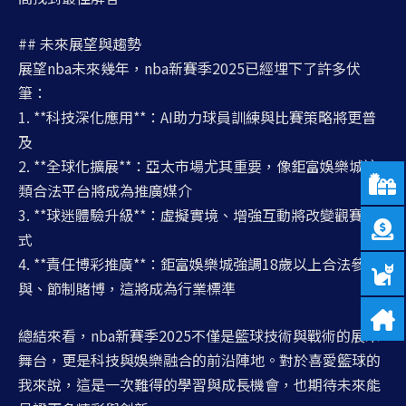
## 未來展望與趨勢
展望nba未來幾年，nba新賽季2025已經埋下了許多伏
筆：
1. **科技深化應用**：AI助力球員訓練與比賽策略將更普
及
2. **全球化擴展**：亞太市場尤其重要，像鉅富娛樂城這
類合法平台將成為推廣媒介
3. **球迷體驗升級**：虛擬實境、增強互動將改變觀賽方
式
4. **責任博彩推廣**：鉅富娛樂城強調18歲以上合法參
與、節制賭博，這將成為行業標準
總結來看，nba新賽季2025不僅是籃球技術與戰術的展示
舞台，更是科技與娛樂融合的前沿陣地。對於喜愛籃球的
我來說，這是一次難得的學習與成長機會，也期待未來能